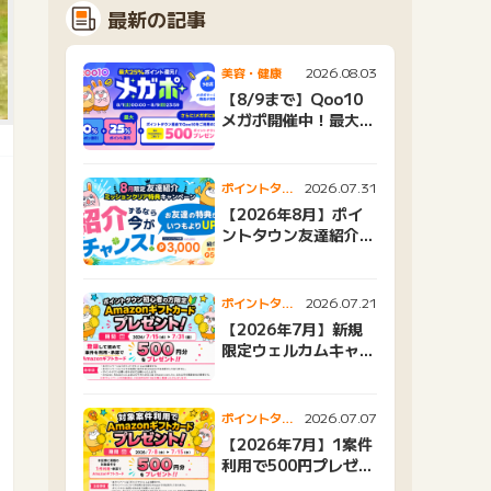
最新の記事
2026.08.03
美容・健康
【8/9まで】Qoo10
メガポ開催中！最大
25%還元＆500ptプ
レゼント
2026.07.31
ポイントタウ
ンニュース
【2026年8月】ポイ
ントタウン友達紹介キ
ャンペーンおすすめ広
告紹介
2026.07.21
ポイントタウ
ンニュース
【2026年7月】新規
限定ウェルカムキャン
ペーン
2026.07.07
ポイントタウ
ンニュース
【2026年7月】1案件
利用で500円プレゼン
トキャンペーン