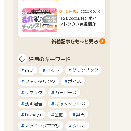
2026.06.19
ポイントタウ
ンニュース
【2026年6月】ポイ
ントタウン友達紹介キ
ャンペーンおすすめ広
告紹介
新着記事をもっと見る
注目のキーワード
占い
ペット
グランピング
ファクタリング
ポイ活
サブスク
カーリース
動画配信
キャッシュレス
Disney+
金融
楽天
マッチングアプリ
クレカ