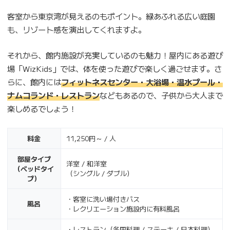
客室から東京湾が見えるのもポイント。緑あふれる広い庭園
も、リゾート感を演出してくれますよ。
それから、館内施設が充実しているのも魅力！屋内にある遊び
場「WizKids」では、体を使った遊びで楽しく過ごせます。さ
らに、館内には
フィットネスセンター・大浴場・温水プール・
ナムコランド・レストラン
などもあるので、子供から大人まで
楽しめるでしょう！
料金
11,250円～ / 人
部屋タイプ
洋室 / 和洋室
（ベッドタイ
（シングル / ダブル）
プ）
・客室に洗い場付きバス
風呂
・レクリエーション施設内に有料風呂
・レストラン（各国料理 / ステーキ / 日本料理）