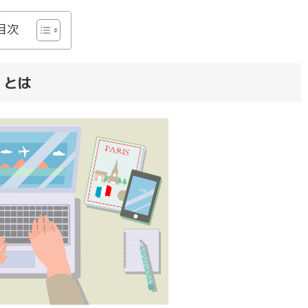
目次
） とは