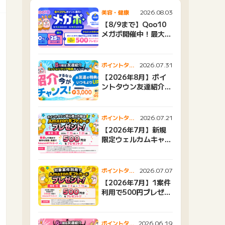
2026.08.03
美容・健康
【8/9まで】Qoo10
メガポ開催中！最大
25%還元＆500ptプ
レゼント
2026.07.31
ポイントタウ
ンニュース
【2026年8月】ポイ
ントタウン友達紹介キ
ャンペーンおすすめ広
告紹介
2026.07.21
ポイントタウ
ンニュース
【2026年7月】新規
限定ウェルカムキャン
ペーン
2026.07.07
ポイントタウ
ンニュース
【2026年7月】1案件
利用で500円プレゼン
トキャンペーン
2026.06.19
ポイントタウ