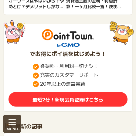
カーリースはやばいから？や
消費者金融の金利・利息計
めとけ？デメリットしかな
算！一ヶ月比較一覧！決まり
い・おすすめしない？よくあ
方・上限・法律・安い・下げ
る...
る...
でお得にポイ活をはじめよう！
登録料・利用料一切ナシ！
充実のカスタマーサポート
20年以上の運営実績
最短2分！新規会員登録はこちら
最新の記事