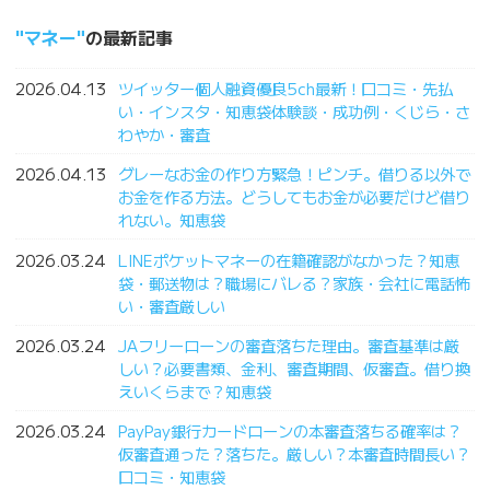
マネー
の最新記事
2026.04.13
ツイッター個人融資優良5ch最新！口コミ・先払
い・インスタ・知恵袋体験談・成功例・くじら・さ
わやか・審査
2026.04.13
グレーなお金の作り方緊急！ピンチ。借りる以外で
お金を作る方法。どうしてもお金が必要だけど借り
れない。知恵袋
2026.03.24
LINEポケットマネーの在籍確認がなかった？知恵
袋・郵送物は？職場にバレる？家族・会社に電話怖
い・審査厳しい
2026.03.24
JAフリーローンの審査落ちた理由。審査基準は厳
しい？必要書類、金利、審査期間、仮審査。借り換
えいくらまで？知恵袋
2026.03.24
PayPay銀行カードローンの本審査落ちる確率は？
仮審査通った？落ちた。厳しい？本審査時間長い？
口コミ・知恵袋