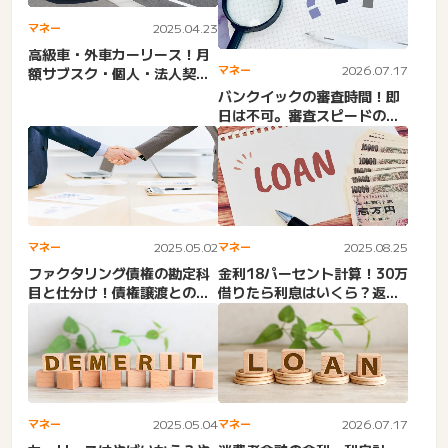
マネー
2025.04.23
高級車・外車カーリース！月
マネー
2026.07.17
額サブスク・個人・法人契
約・中古・BMW・メルセデ
バンクイックの審査時間！即
ス...
日は不可。審査スピードの目
安は長い？短縮・早くする
コ...
マネー
2025.05.02
マネー
2025.08.25
ファクタリング債権の勘定科
金利18パーセント計算！30万
目と仕分け！債権譲渡との違
借りたら利息はいくら？返済
い。売掛金・会計処理・支
シミュレーション。アコ...
払...
マネー
2025.05.04
マネー
2026.07.17