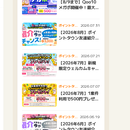
【8/9まで】Qoo10
メガポ開催中！最大
25%還元＆500ptプ
レゼント
2026.07.31
ポイントタウ
ンニュース
【2026年8月】ポイ
ントタウン友達紹介キ
ャンペーンおすすめ広
告紹介
2026.07.21
ポイントタウ
ンニュース
【2026年7月】新規
限定ウェルカムキャン
ペーン
2026.07.07
ポイントタウ
ンニュース
【2026年7月】1案件
利用で500円プレゼン
トキャンペーン
2026.06.19
ポイントタウ
ンニュース
【2026年6月】ポイ
ントタウン友達紹介キ