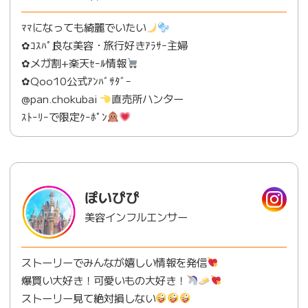
ﾏﾏになっても綺麗でいたい
✿ｺｽﾊﾟ良な美容・旅行好きｱﾗｻｰ主婦
✿メガ割+楽天ｾｰﾙ情報
✿Qoo10公式ｱﾝﾊﾞｻﾀﾞｰ
@pan.chokubai
直売所ハンター
ｽﾄｰﾘｰで限定ｸｰﾎﾟﾝ
ぽいぴぴ
美容インフルエンサー
ストーリーでみんなが嬉しい情報を発信
爆買い大好き！可愛いもの大好き！
ストーリー見て絶対損しない