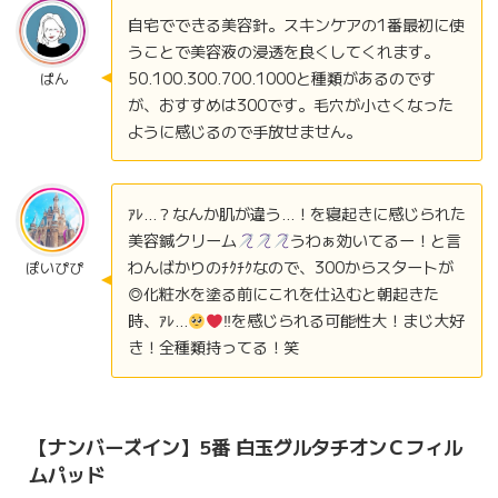
自宅でできる美容針。スキンケアの1番最初に使
うことで美容液の浸透を良くしてくれます。
50.100.300.700.1000と種類があるのです
ぱん
が、おすすめは300です。毛穴が小さくなった
ように感じるので手放せません。
ｱﾚ…？なんか肌が違う…！を寝起きに感じられた
美容鍼クリーム
うわぁ効いてるー！と言
わんばかりのﾁｸﾁｸなので、300からスタートが
ぽいぴぴ
◎化粧水を塗る前にこれを仕込むと朝起きた
時、ｱﾚ…
‼︎を感じられる可能性大！まじ大好
き！全種類持ってる！笑
【ナンバーズイン】
5番 白玉グルタチオンＣフィル
ムパッド