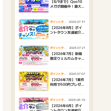
【8/9まで】Qoo10
メガポ開催中！最大
25%還元＆500ptプ
レゼント
2026.07.31
ポイントタウ
ンニュース
【2026年8月】ポイ
ントタウン友達紹介キ
ャンペーンおすすめ広
告紹介
2026.07.21
ポイントタウ
ンニュース
【2026年7月】新規
限定ウェルカムキャン
ペーン
2026.07.07
ポイントタウ
ンニュース
【2026年7月】1案件
利用で500円プレゼン
トキャンペーン
2026.06.19
ポイントタウ
ンニュース
【2026年6月】ポイ
ントタウン友達紹介キ