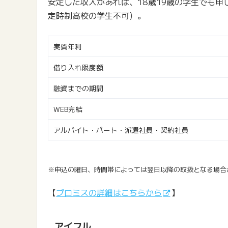
安定した収入があれば、18歳19歳の学生でも
定時制高校の学生不可）。
実質年利
借り入れ限度額
融資までの期間
WEB完結
アルバイト・パート・派遣社員・契約社員
※申込の曜日、時間帯によっては翌日以降の取扱となる場合
【
プロミスの詳細はこちらから
】
アイフル