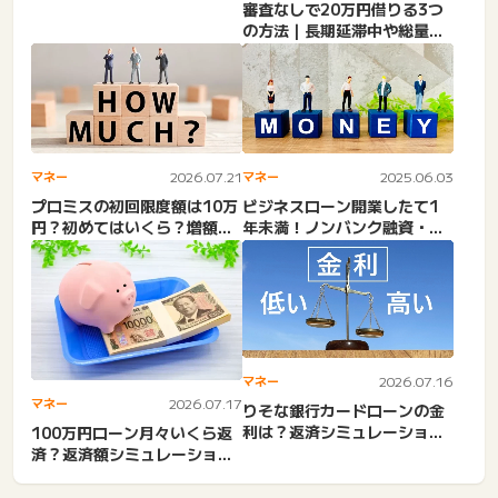
めとけといわれるデメリット
審査なしで20万円借りる3つ
を...
の方法｜長期延滞中や総量規
制オーバーでもOK？
マネー
2026.07.21
マネー
2025.06.03
プロミスの初回限度額は10万
ビジネスローン開業したて1
円？初めてはいくら？増額・
年未満！ノンバンク融資・創
審査基準・審査時間・最初...
業1年で融資・即日・開業資...
マネー
2026.07.16
マネー
2026.07.17
りそな銀行カードローンの金
利は？返済シミュレーション
100万円ローン月々いくら返
で利息を計算＆審査の甘
済？返済額シミュレーショ
さ。...
ン！100万借りるには年収...