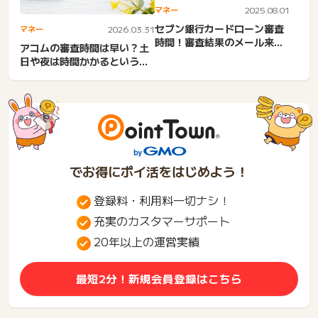
マネー
2025.08.01
セブン銀行カードローン審査
マネー
2026.03.31
時間！審査結果のメール来な
アコムの審査時間は早い？土
い・遅いのは落ちた？土
日や夜は時間かかるという噂
日・...
を知恵袋で調査＆仮審査に
通...
でお得にポイ活をはじめよう！
登録料・利用料一切ナシ！
充実のカスタマーサポート
20年以上の運営実績
最短2分！新規会員登録はこちら