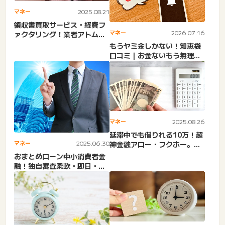
マネー
2025.08.21
領収書買取サービス・経費フ
マネー
2026.07.16
ァクタリング！業者アトム廃
業・アプリ・5ch・個人・...
もうヤミ金しかない！知恵袋
口コミ｜お金ないもう無理。
どこからも借りれない助け
て...
マネー
2025.08.26
延滞中でも借りれる10万！超
マネー
2025.06.30
神金融アロー・フクホー。延
滞ブラックでも借りれる即...
おまとめローン中小消費者金
融！独自審査柔軟・即日・ブ
ラックOK。ダイエットキャ...