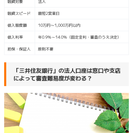
融資対象
法人
融資スピード
最短2営業日
借入限度額
10万円〜1,000万円以内
借入利率
年0.9％～14.0％（固定金利・審査のうえ決定）
担保・保証人
原則不要
「三井住友銀行」の法人口座は窓口や支店
によって審査難易度が変わる？