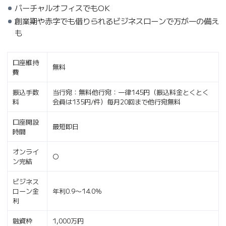
バーチャルオフィスでもOK
創業期や赤字でも借りられるビジネスローンで万が一の備え
も
口座維持
無料
費
振込手数
当行宛：無料他行宛：一律145円（振込料金とくとく
料
会員は135円/件）毎月20回まで他行宛無料
口座開設
最短即日
時間
オンライ
〇
ン完結
ビジネス
ローン金
年利0.9〜14.0％
利
融資枠
1,000万円