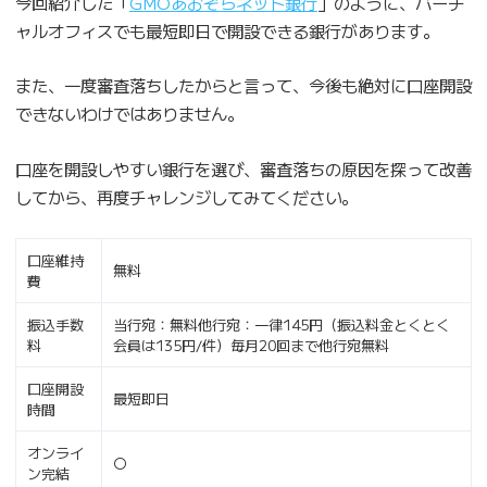
今回紹介した「
GMOあおぞらネット銀行
」のように、バーチ
ャルオフィスでも最短即日で開設できる銀行があります。
また、一度審査落ちしたからと言って、今後も絶対に口座開設
できないわけではありません。
口座を開設しやすい銀行を選び、審査落ちの原因を探って改善
してから、再度チャレンジしてみてください。
口座維持
無料
費
振込手数
当行宛：無料他行宛：一律145円（振込料金とくとく
料
会員は135円/件）毎月20回まで他行宛無料
口座開設
最短即日
時間
オンライ
〇
ン完結