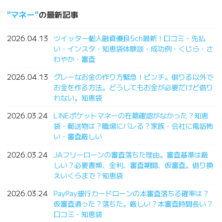
マネー
の最新記事
2026.04.13
ツイッター個人融資優良5ch最新！口コミ・先払
い・インスタ・知恵袋体験談・成功例・くじら・さ
わやか・審査
2026.04.13
グレーなお金の作り方緊急！ピンチ。借りる以外で
お金を作る方法。どうしてもお金が必要だけど借り
れない。知恵袋
2026.03.24
LINEポケットマネーの在籍確認がなかった？知恵
袋・郵送物は？職場にバレる？家族・会社に電話怖
い・審査厳しい
2026.03.24
JAフリーローンの審査落ちた理由。審査基準は厳
しい？必要書類、金利、審査期間、仮審査。借り換
えいくらまで？知恵袋
2026.03.24
PayPay銀行カードローンの本審査落ちる確率は？
仮審査通った？落ちた。厳しい？本審査時間長い？
口コミ・知恵袋