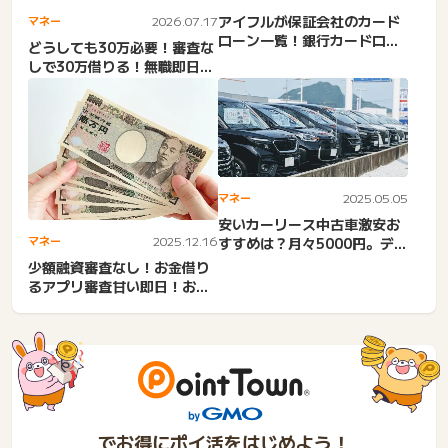
アイフルが保証会社のカード
マネー
2026.07.17
ローン一覧！銀行カードロー
どうしても30万必要！審査な
ン・審査・アコム・プロミ
しで30万借りる！無職即日・
ス...
街金・少額融資・銀行。...
マネー
2025.05.05
安いカーリース中古車激安お
マネー
2025.12.16
すすめは？月々5000円。デメ
リット・軽自動車・もら...
少額融資審査なし！お金借り
るアプリ審査甘い即日！お金
借りたい激甘審査ファイナ
ン...
でお得にポイ活をはじめよう！