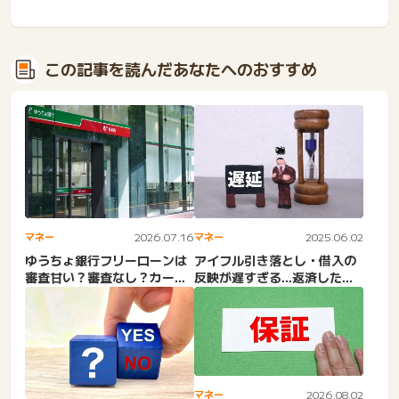
この記事を読んだあなたへのおすすめ
マネー
2026.07.16
マネー
2025.06.02
ゆうちょ銀行フリーローンは
アイフル引き落とし・借入の
審査甘い？審査なし？カード
反映が遅すぎる…返済したの
ローンの金利・貯金担保自
に反映されない理由＆反映
動...
日...
マネー
2026.08.02