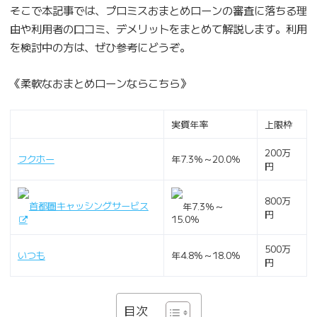
そこで本記事では、プロミスおまとめローンの審査に落ちる理
由や利用者の口コミ、デメリットをまとめて解説します。利用
を検討中の方は、ぜひ参考にどうぞ。
《柔軟なおまとめローンならこちら》
実質年率
上限枠
200万
フクホー
年7.3％～20.0％
円
800万
首都圏キャッシングサービス
年7.3％～
円
15.0％
500万
いつも
年4.8%～18.0%
円
目次