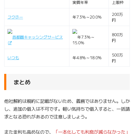
実質年率
上限枠
200万
フクホー
年7.3％～20.0％
円
800万
首都圏キャッシングサービス
年7.3％～
円
15.0％
500万
いつも
年4.8%～18.0%
円
まとめ
他社解約は規約に記載がないため、義務ではありません。しか
し、追加の借入は不可です。軽い気持ちで借入すると、一括請
求となる恐れがあるので注意しましょう。
また金利も高めなので、
「一本化しても利息が減らなかった」