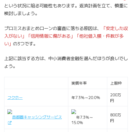
という状況に陥る可能性もあります。返済計画を立て、慎重に
検討しましょう。
プロミスおまとめローンの審査に落ちる原因は、
「安定した収
入がない」「信用情報に傷がある」「他社借入額・件数が多
い」
の3つです。
上記に該当する方は、中小消費者金融を選んだほうが良いでし
ょう。
実質年率
上限枠
200万
フクホー
年7.3％～20.0％
円
800万
首都圏キャッシングサービス
年7.3％～
円
15.0％