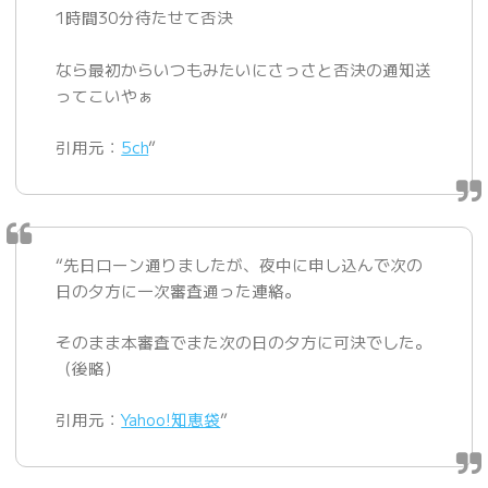
1時間30分待たせて否決
なら最初からいつもみたいにさっさと否決の通知送
ってこいやぁ
引用元：
5ch
”
“先日ローン通りましたが、夜中に申し込んで次の
日の夕方に一次審査通った連絡。
そのまま本審査でまた次の日の夕方に可決でした。
（後略）
引用元：
Yahoo!知恵袋
”