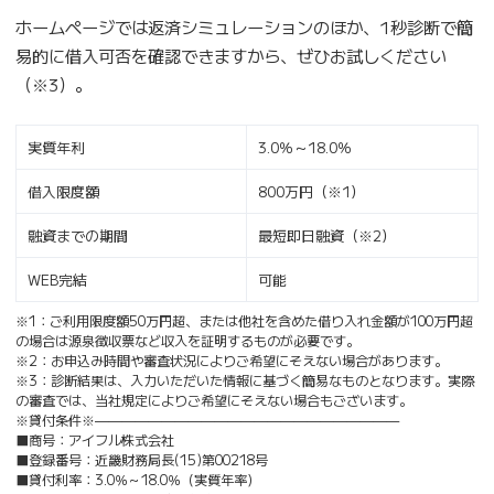
ホームページでは返済シミュレーションのほか、1秒診断で簡
易的に借入可否を確認できますから、ぜひお試しください
（※3）。
実質年利
3.0％～18.0％
借入限度額
800万円（※1）
融資までの期間
最短即日融資（※2）
WEB完結
可能
※1：ご利用限度額50万円超、または他社を含めた借り入れ金額が100万円超
の場合は源泉徴収票など収入を証明するものが必要です。
※2：お申込み時間や審査状況によりご希望にそえない場合があります。
※3：診断結果は、入力いただいた情報に基づく簡易なものとなります。実際
の審査では、当社規定によりご希望にそえない場合もございます。
※貸付条件※———————————————————————
■商号：アイフル株式会社
■登録番号：近畿財務局長(15)第00218号
■貸付利率：3.0％～18.0％（実質年率）