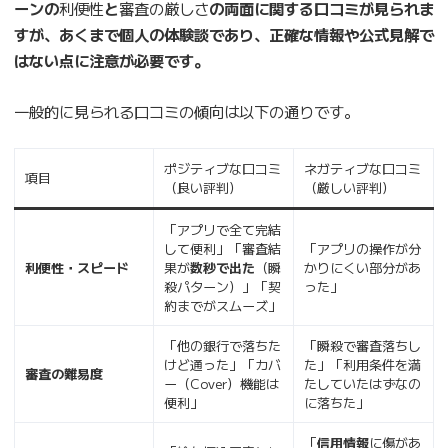
ーンの
利便性
と
審査の厳しさ
の両面に関する口コミが見られま
すが、あくまで個人の体験談であり、正確な情報や公式見解で
はない点に注意が必要です。
一般的に見られる口コミの傾向は以下の通りです。
ポジティブな口コミ
ネガティブな口コミ
項目
（良い評判）
（厳しい評判）
「アプリで全て完結
して便利」「審査結
「アプリの操作が分
利便性・スピード
果が
数秒で出た
（瞬
かりにくい部分があ
殺パターン）」「契
った」
約までがスムーズ」
「他の銀行で落ちた
「瞬殺で審査落ちし
けど通った」「カバ
た」「利用条件を満
審査の難易度
ー（Cover）機能は
たしていたはずなの
便利」
に落ちた」
「
信用情報
に傷があ