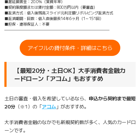
■遅延損害金：20.0％（実質年率）
■契約限度額または貸付金額：800万円以内（要審査）
■返済方式：借入後残高スライド元利定額リボルビング返済方式
■返済期間・回数：借入直後最長14年6ヶ月（1～151回）
■担保・連帯保証人：不要
————————————————————————————
アイフルの貸付条件・詳細はこちら
【最短20分・土日OK】大手消費者金融カ
ードローン「アコム」もおすすめ
土日の審査・借入を希望しているなら、
申込から契約まで最短
20分
（※1）の「
アコム
」がおすすめ。
大手消費者金融のなかでも新規契約数が多く、人気のカードロ
ーンです。