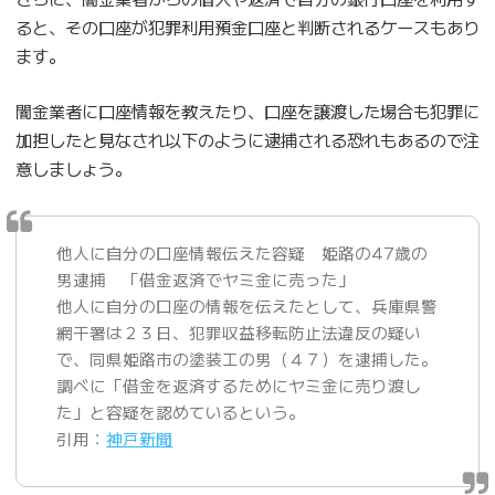
ると、その口座が犯罪利用預金口座と判断されるケースもあり
ます。
闇金業者に口座情報を教えたり、口座を譲渡した場合も犯罪に
加担したと見なされ以下のように逮捕される恐れもあるので注
意しましょう。
他人に自分の口座情報伝えた容疑 姫路の47歳の
男逮捕 「借金返済でヤミ金に売った」
他人に自分の口座の情報を伝えたとして、兵庫県警
網干署は２３日、犯罪収益移転防止法違反の疑い
で、同県姫路市の塗装工の男（４７）を逮捕した。
調べに「借金を返済するためにヤミ金に売り渡し
た」と容疑を認めているという。
引用：
神戸新聞