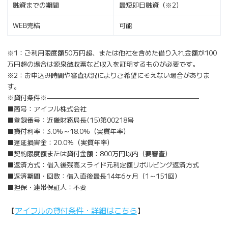
融資までの期間
最短即日融資（※2）
WEB完結
可能
※1：ご利用限度額50万円超、または他社を含めた借り入れ金額が100
万円超の場合は源泉徴収票など収入を証明するものが必要です。
※2：お申込み時間や審査状況によりご希望にそえない場合がありま
す。
※貸付条件※———————————————————————
■商号：アイフル株式会社
■登録番号：近畿財務局長(15)第00218号
■貸付利率：3.0％～18.0％（実質年率）
■遅延損害金：20.0％（実質年率）
■契約限度額または貸付金額：800万円以内（要審査）
■返済方式：借入後残高スライド元利定額リボルビング返済方式
■返済期間・回数：借入直後最長14年6ヶ月（1～151回）
■担保・連帯保証人：不要
【
アイフルの貸付条件・詳細はこちら
】