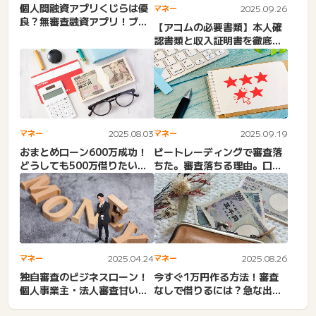
個人間融資アプリくじらは優
マネー
2025.09.26
良？無審査融資アプリ！ブラ
【アコムの必要書類】本人確
ックOKの金貸しはどこ？お...
認書類と収入証明書を徹底解
説！提出方法と注意点も紹介
マネー
2025.08.03
マネー
2025.09.19
おまとめローン600万成功！
ビートレーディングで審査落
どうしても500万借りたい。
ちた。審査落ちる理由。口コ
無職400万・5社以上...
ミ。違法・集団訴訟で裁
判？...
マネー
2025.04.24
マネー
2025.08.26
独自審査のビジネスローン！
今すぐ1万円作る方法！審査
個人事業主・法人審査甘い！
なしで借りるには？急な出費
必ず借りれるビジネスロー
でお金足りない。主婦・学