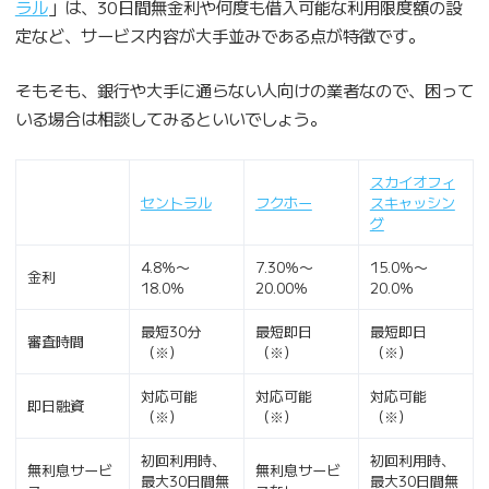
ラル
」は、30日間無金利や何度も借入可能な利用限度額の設
定など、サービス内容が大手並みである点が特徴です。
そもそも、銀行や大手に通らない人向けの業者なので、困って
いる場合は相談してみるといいでしょう。
スカイオフィ
セントラル
フクホー
スキャッシン
グ
4.8％〜
7.30％〜
15.0％〜
金利
18.0％
20.00％
20.0％
最短30分
最短即日
最短即日
審査時間
（※）
（※）
（※）
対応可能
対応可能
対応可能
即日融資
（※）
（※）
（※）
初回利用時、
初回利用時、
無利息サービ
無利息サービ
最大30日間無
最大30日間無