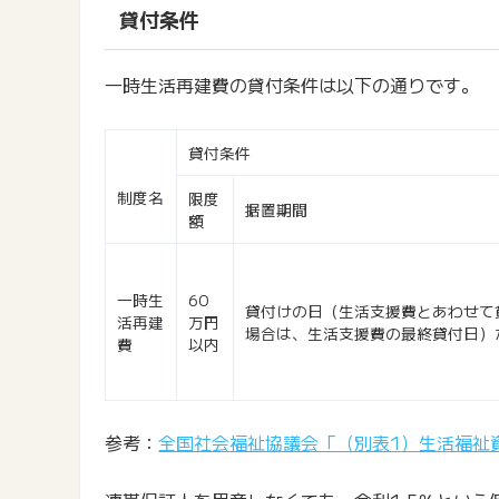
貸付条件
一時生活再建費の貸付条件は以下の通りです。
貸付条件
制度名
限度
据置期間
額
一時生
60
貸付けの日（生活支援費とあわせて
活再建
万円
場合は、生活支援費の最終貸付日）
費
以内
参考：
全国社会福祉協議会「（別表1）生活福祉