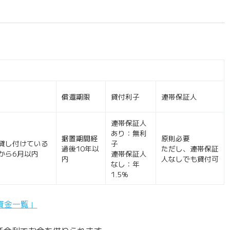
償還期限
貸付利子
連帯保証人
連帯保証人
あり：無利
据置期間経
原則必要
貸し付けている
子
過後10年以
ただし、連帯保証
から6月以内
連帯保証人
内
人なしでも貸付可
なし：年
1.5%
資金一覧」