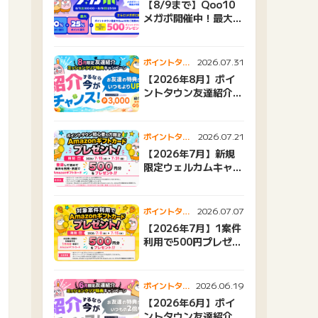
【8/9まで】Qoo10
メガポ開催中！最大
25%還元＆500ptプ
レゼント
2026.07.31
ポイントタウ
ンニュース
【2026年8月】ポイ
ントタウン友達紹介キ
ャンペーンおすすめ広
告紹介
2026.07.21
ポイントタウ
ンニュース
【2026年7月】新規
限定ウェルカムキャン
ペーン
2026.07.07
ポイントタウ
ンニュース
【2026年7月】1案件
利用で500円プレゼン
トキャンペーン
2026.06.19
ポイントタウ
ンニュース
【2026年6月】ポイ
ントタウン友達紹介キ