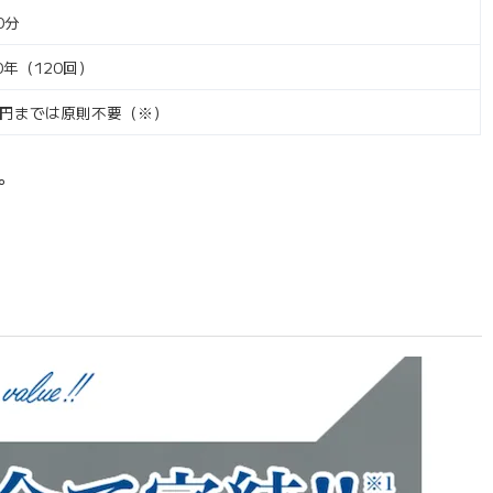
0分
0年（120回）
万円までは原則不要（※）
。