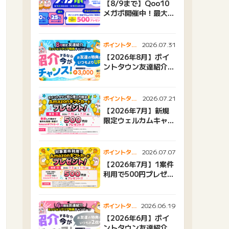
【8/9まで】Qoo10
メガポ開催中！最大
25%還元＆500ptプ
レゼント
2026.07.31
ポイントタウ
ンニュース
【2026年8月】ポイ
ントタウン友達紹介キ
ャンペーンおすすめ広
告紹介
2026.07.21
ポイントタウ
ンニュース
【2026年7月】新規
限定ウェルカムキャン
ペーン
2026.07.07
ポイントタウ
ンニュース
【2026年7月】1案件
利用で500円プレゼン
トキャンペーン
2026.06.19
ポイントタウ
ンニュース
【2026年6月】ポイ
ントタウン友達紹介キ