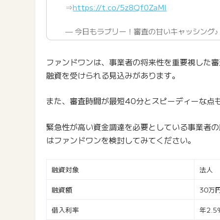
⇒
https://t.co/5z8Qf0ZaMI
— 今日もラブリー！審査の甘いキャッシング♪ (@c
ファンドワンは、事業者の将来性を重要視した審
融資を受けられる見込みがあります。
また、審査時間が最短40分とスピーディーな点
緊急性が高い資金調達を必要としている事業者の
はファンドワンを検討してみてください。
融資対象
法人
融資額
30万
借入利率
年2.5