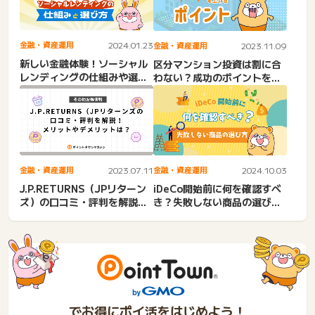
金融・資産運用
2024.01.23
金融・資産運用
2023.11.09
新しい金融体験！ソーシャル
区分マンション投資は割に合
レンディングの仕組みや選び
わない？成功のポイントを解
方を紹介
説します
金融・資産運用
2023.07.11
金融・資産運用
2024.10.03
J.P.RETURNS（JPリターン
iDeCo開始前に何を確認すべ
ズ）の口コミ・評判を解説！
き？失敗しない商品の選び方
メリットやデメリ...
も解説
でお得にポイ活をはじめよう！