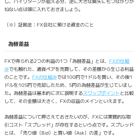
し、ハイリターンが狙える分、逆に大きな損失にもつながりか
ねない点は頭に入れておきましょう。
（※）証拠金：FX会社に預ける資金のこと
為替差益
FXで得られる2つの利益の1つ「為替差益」とは、
FXの仕組
み
でも触れた、通貨ペアを売買して、その差額から生じる利益
のことです。
FXの仕組み
では100円で1ドルを買い、その後1
ドルを105円で売却したため、5円の為替差益が生じていまし
た。為替差益は基本的に次に説明する
スワップポイント
と比較
して、その金額は大きく、FXの収益のメインといえます。
為替差益について押さえておきたいのが、FXには実質的な取
引コスト「スプレッド」が存在するという点です。スプレッド
とは、「売り値（Bid）と買い値（Ask）の差」です。