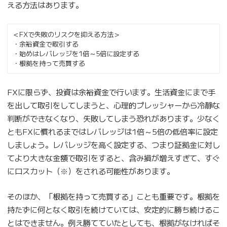
える方法はあります。
＜FXで失敗のリスクを抑える方法＞
・余裕資金で取引する
・始めはレバレッジを1倍～5倍に設定する
・根拠を持って売買する
FXに限らず、投資は余裕資金で行います。生活資金にまで手
を出して取引をしてしまうと、心理的プレッシャーから冷静な
判断ができなくなり、失敗してしまう恐れがあります。少なく
ともFXに慣れるまではレバレッジは1倍～5倍の低倍率に設定
しましょう。レバレッジを高く設定する、つまり証拠金に対し
てより大きな金額で取引をすると、含み損が増えすぎて、すぐ
にロスカット（※）をされる可能性があります。
そのほか、「根拠を持って売買する」ことも重要です。根拠を
持たずに何となく取引を続けていては、安定的に勝ち続けるこ
とはできません。例え勝てていたとしても、根拠がなければそ