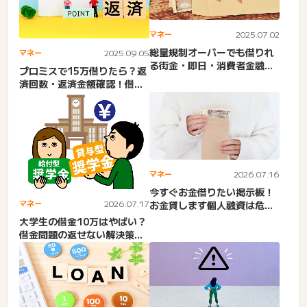
マネー
2025.07.02
総量規制オーバーでも借りれ
マネー
2025.09.05
る街金・即日・消費者金融！
プロミスで15万借りたら？返
審査甘い・大阪・フレンズ
済回数・返済金額確認！借金
な...
はやばい？カードローンの...
マネー
2026.07.16
今すぐお金借りたい掲示板！
マネー
2026.07.17
お金貸します個人融資は危
険。SNSなど。助けてくだ
大学生の借金10万はやばい？
さ...
借金問題の返せない解決策。
学生ローンのカレッヂの評...