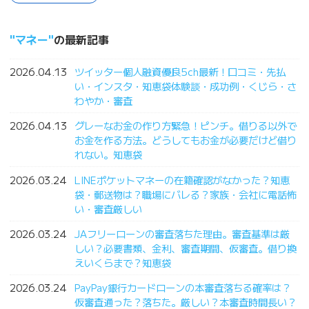
マネー
の最新記事
2026.04.13
ツイッター個人融資優良5ch最新！口コミ・先払
い・インスタ・知恵袋体験談・成功例・くじら・さ
わやか・審査
2026.04.13
グレーなお金の作り方緊急！ピンチ。借りる以外で
お金を作る方法。どうしてもお金が必要だけど借り
れない。知恵袋
2026.03.24
LINEポケットマネーの在籍確認がなかった？知恵
袋・郵送物は？職場にバレる？家族・会社に電話怖
い・審査厳しい
2026.03.24
JAフリーローンの審査落ちた理由。審査基準は厳
しい？必要書類、金利、審査期間、仮審査。借り換
えいくらまで？知恵袋
2026.03.24
PayPay銀行カードローンの本審査落ちる確率は？
仮審査通った？落ちた。厳しい？本審査時間長い？