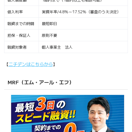
借入利率
実質年率/4.8%～17.52%（審査のうえ決定）
融資までの時間
最短即日
担保・保証人
原則不要
融資対象者
個人事業主 法人
【
ニチデンはこちらから
】
MRF（エム・アール・エフ）