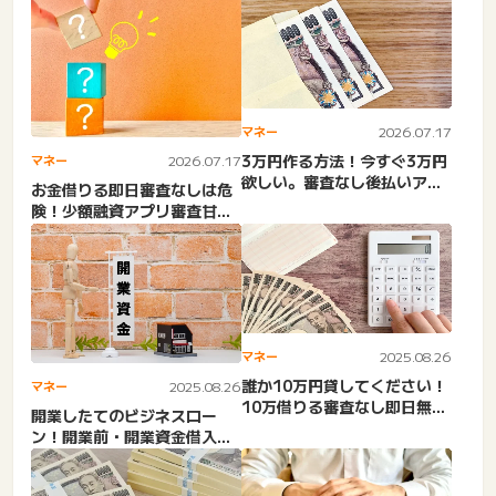
マネー
2026.07.17
3万円作る方法！今すぐ3万円
マネー
2026.07.17
欲しい。審査なし後払いアプ
お金借りる即日審査なしは危
リは少額融資は？今すぐ3...
険！少額融資アプリ審査甘
い・無職・即日など
マネー
2025.08.26
誰か10万円貸してください！
マネー
2025.08.26
10万借りる審査なし即日無
開業したてのビジネスロー
職。総量規制オーバー・ブ...
ン！開業前・開業資金借入に
使える業者。個人事業主・低
金...