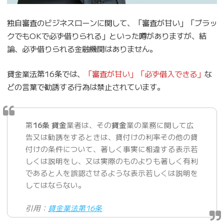
独自審査のビジネスローンに関して、「審査が甘い」「ブラッ
クでもOKで必ず借りられる」といった噂がありますが、結
論、必ず借りられる金融機関はありません。
貸金業法第16条では、
「審査が甘い」「必ず借入できる」
な
どの言葉で勧誘する行為は禁止されています。
第
16条 貸金
業者は、その
貸金
業の業務に関して広
告又は勧誘をするときは、貸付けの利率その他の貸
付けの条件について、著しく事実に相違する表示若
しくは説明をし、又は実際のものよりも著しく有利
であると人を誤認させるような表示若しくは説明を
してはならない。
引用：
貸金業法第16条