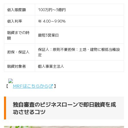
借入限度額
100万円〜3億円
借入利率
年 4.00～9.90％
融資までの時
最短3営業日
間
保証人：原則不要担保：土地・建物に根抵当権設
担保・保証人
定
融資対象者
個人事業主法人
【
MRFはこちらから
】
独自審査のビジネスローンで即日融資を成
功させるコツ