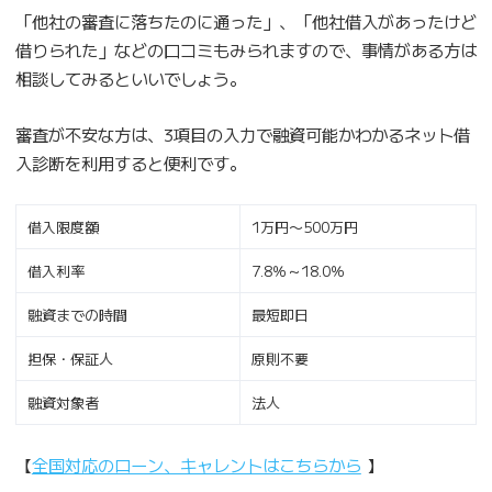
「他社の審査に落ちたのに通った」、「他社借入があったけど
借りられた」などの口コミもみられますので、事情がある方は
相談してみるといいでしょう。
審査が不安な方は、3項目の入力で融資可能かわかるネット借
入診断を利用すると便利です。
借入限度額
1万円〜500万円
借入利率
7.8％～18.0％
融資までの時間
最短即日
担保・保証人
原則不要
融資対象者
法人
【
全国対応のローン、キャレントはこちらから
】