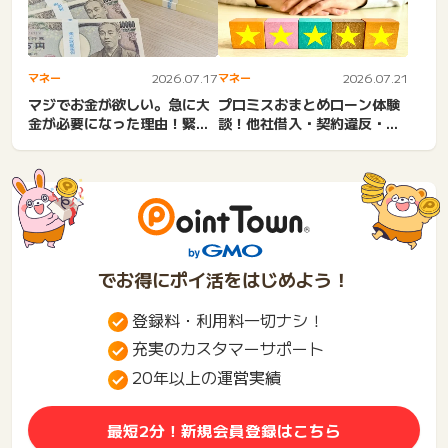
マネー
2026.07.17
マネー
2026.07.21
マジでお金が欲しい。急に大
プロミスおまとめローン体験
金が必要になった理由！緊急
談！他社借入・契約違反・他
でまとまったお金が必要。
社解約・デメリット・審査
突...
厳...
でお得にポイ活をはじめよう！
登録料・利用料一切ナシ！
充実のカスタマーサポート
20年以上の運営実績
最短2分！新規会員登録はこちら