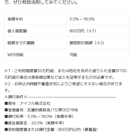
で、ぜひ有効活用してみてください。
実質年利
3.0％～18.0％
借入限度額
800万円（※1）
融資までの期間
最短即日融資（※2）
WEB完結
可能
※1：ご利用限度額50万円超、または他社を含めた借り入れ金額が100
万円超の場合は源泉徴収票など収入を証明するものが必要です。
※2：お申込み時間や審査状況によりご希望にそえない場合がありま
す。
※貸付条件※———————————————————————
■商号：アイフル株式会社
■登録番号：近畿財務局長(15)第00218号
■貸付利率：3.0％～18.0％（実質年率）
■遅延損害金：20.0％（実質年率）
■契約限度額または貸付金額：800万円以内（要審査）