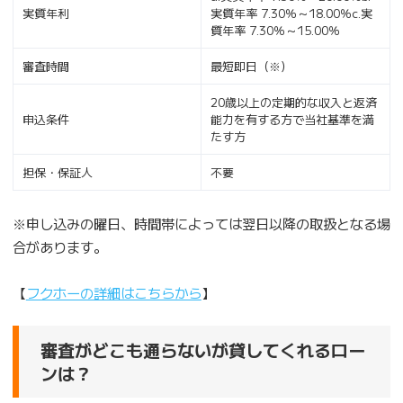
実質年利
実質年率 7.30％～18.00％c.実
質年率 7.30％～15.00％
審査時間
最短即日（※）
20歳以上の定期的な収入と返済
申込条件
能力を有する方で当社基準を満
たす方
担保・保証人
不要
※申し込みの曜日、時間帯によっては翌日以降の取扱となる場
合があります。
【
フクホーの詳細はこちらから
】
審査がどこも通らないが貸してくれるロー
ンは？