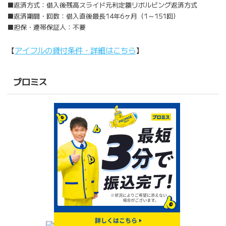
■返済方式：借入後残高スライド元利定額リボルビング返済方式
■返済期間・回数：借入直後最長14年6ヶ月（1～151回）
■担保・連帯保証人：不要
【
アイフルの貸付条件・詳細はこちら
】
プロミス