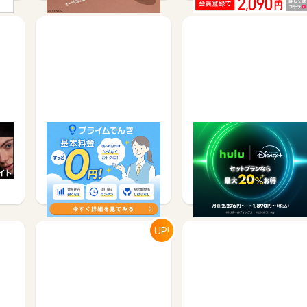
な
基本料金ずっと0円！使っ
Hulu | Disney+ セットプ
J】
た分だけ支払うシンプル
ラン
な…
サービス予約・申込で
有料会員登録で
5,700
300
UP!