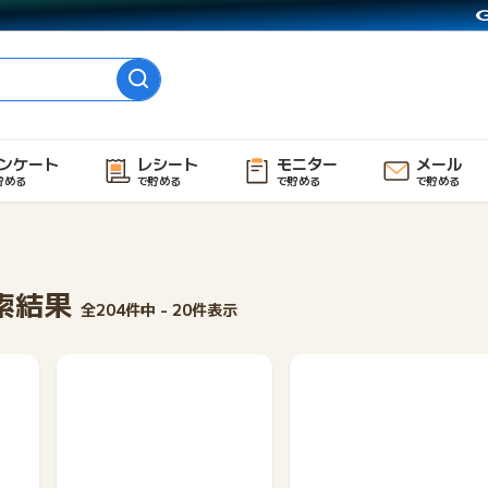
ンケート
レシート
モニター
メール
貯める
で貯める
で貯める
で貯める
索結果
全204件中 - 20件表示