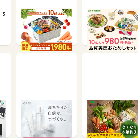
」3
Oisix（おいしっくす） お
生協の宅配パルシステム
ためしセット
【お試しセット】
お買い物で
お買い物で
1,200
462
1,000
i
オルビス【オルビスユー7
おためしセット販売【ら
日間体験セット】
でぃっしゅぼーや】
お買い物で
サービス予約・申込で
178
1,250