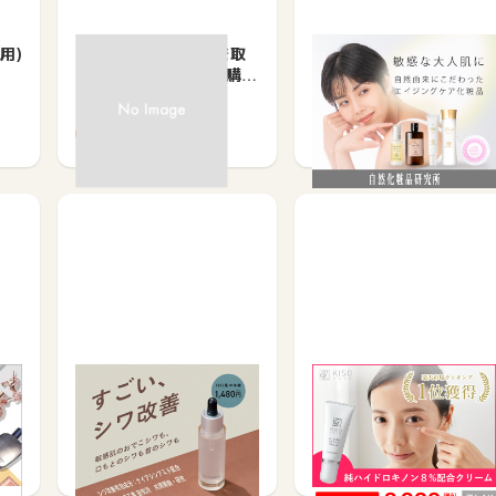
用)
【ナリス化粧品】ふき取
自然化粧品研究所
り実感セットN（初回購
入）
お買い物で
お買い物で
500
2.5%
ア
【株式会社DECENCIA】
「楽天ランキング1位」純
ー
ディセンシアトライアル
ハイドロキノン 8%配合
セット
【K…
お買い物で
お買い物で
740
5%