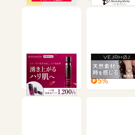
アテニア【ドレスリフト
シンプルかつユニーク
化粧水セット】
木製腕時計【VEJRHO
お買い物で
お買い物で
200
5%