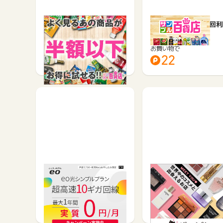
サンプル百貨店(ちょっプ
サンプル百貨店(初回利
ル)
お買い物で
お買い物で
0.5%
22
eo光シンプルプラン
化粧品・コスメ通販の
イビューティーストア
サービス契約・取引で
お買い物で
1,000
2.1%