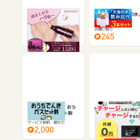
アテニア ドレスリフト2
海洋深層水「天海の水
週間セット
種類お試しセット
お買い物で
お買い物で
305
245
【関西エリア限定】おう
チャージ型ポケットWiF
ちでんき ガスセット割
【ギガセットWiFi】
サービス契約・取引で
サービス契約・取引で
2,000
1,500