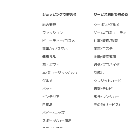
ショッピングで貯める
サービス利用で貯める
総合通販
クーポン/グルメ
ファッション
ゲーム/コミュニティ
ビューティー/コスメ
仕事/資格/教育
家電/PC/スマホ
美容/エステ
健康食品
金融/資産運用
花・ギフト
通信/プロバイダ
本/ミュージック/DVD
引越し
グルメ
クレジットカード
ペット
音楽/テレビ
インテリア
旅行/レンタカー
日用品
その他(サービス)
ベビー/キッズ
スポーツ/カー用品