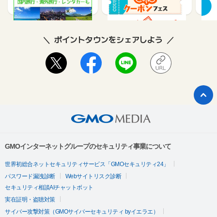
1%
1.2%
2
ポイントタウンをシェアしよう
GMOインターネットグループのセキュリティ事業について
世界初総合ネットセキュリティサービス「GMOセキュリティ24」
パスワード漏洩診断
Webサイトリスク診断
セキュリティ相談AIチャットボット
実在証明・盗聴対策
サイバー攻撃対策（GMOサイバーセキュリティ byイエラエ）