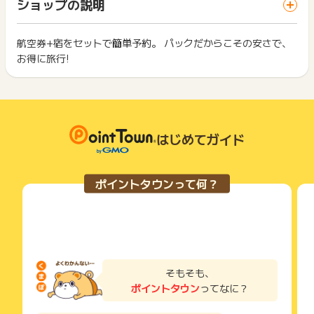
一部のサービスにつきましては、1商品につき10円単位の金額
ショップの説明
ス・お買い物利用時で、デバイス・ブラウザが異なる場合はポ
に対して、ポイント対象とさせていただきます。予めご了承く
は切り捨てとなります。
イント獲得ができません。
ださいませ。
ポイント獲得が1ポイント未満のものは切り捨てとなり、ポイ
ント履歴には記載されません。
航空券+宿をセットで簡単予約。 パックだからこその安さで、
2回以上同じお買い物・サービスをご利用される場合は、毎回
下記の場合、ポイント獲得対象外となります。
原則として広告主側のポイント等を利用して支払われた金額分
お得に旅行!
ポイントタウンに戻り、「 サイトへ行ってポイントGET 」ボ
・電話予約センター経由での宿・ホテル予約
につきましては、ポイントタウンのポイント獲得の対象には含
もっと見る
タンを押してからご利用ください。
・【JR新幹線・特急+宿伯】のパッケージは
まれません。
・海外予約・宿・ホテル単体での予約・航空券単体の予約
広告主が運営しているサービスの都合もしくは会員様の都合で
下記の事項に該当する場合、広告主側で対象外とみなし、「獲
・予約内容からの金額の変更（増額・減額共に）
商品の交換や一部でもキャンセルされた場合、ポイントが無効
得無効」となる可能性があります。
・じゃらんパックのタブ以外のサービス予約
になる可能性もございます。
・同一端末や同一世帯で、繰り返し利用不可のサービス・お買
宿・ホテル予約
各サービス・お買い物の獲得ポイントや獲得条件、キャンペー
はじめてガイド
い物を複数回ご利用された場合
遊び・体験予約
ン期間が予告なしに変更される場合がございますが、ご利用さ
・他のポイントサイトや比較サイト、検索サイトなどを経由し
国内ツアー
れた時点の条件が適用されます。
て一度でも同サービス・お買い物を利用されたことがある場合
レンタカー
条件を達成しているかどうかは各広告主ではなく、代理店が行
ご利用前には、Cookieの削除をおこなっていただくことを推奨
ポイントタウンって何？
高速バス
っているため、広告主はポイントに関する詳細を把握しており
します。
海外（ホテル・航空券等）
ません。
ゴルフ場予約
そのため、ポイントタウンのポイントに関するお問い合わせを
サービス・お買い物利用時にお電話など2つ以上の申し込み方
広告主様に直接行わないようお願いいたします。
法がある場合、必ずサイト上のWEBフォームからお申し込みく
※本広告は以下に関する調査依頼を一切お受けできません。
掲載中のプログラムの掲載終了日はあくまで予定となってお
ださい。
ポイントタウンサポートでも対応いたしかねますので、ご了承
り、急遽終了となる場合がございます。
各サービス・お買い物に掲載されている獲得条件を必ずよくお
のうえご利用ください。
広告に遷移しない場合は掲載が終了となっておりポイントが獲
読みください。
そもそも、
・非承認理由
得できませんので、ご注意くださいませ。
ポイントタウン
ってなに？
お申し込みやお買い物後、利用したサイトから送られる購入完
※ポイントに関するお問い合わせは、
ポイントタウンのサポート
了などのメールは、ポイント獲得するまで必ず保管してくださ