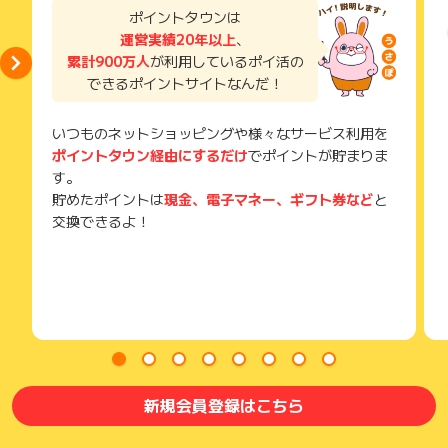
までお問い合わせください。ポイントについて、広告主に直接
い。
ポイントタウンは
お問い合わせをした場合、ポイント獲得対象外となる場合がご
獲得待ち・獲得失敗の状態でお問い合わせされる際に、該当の
ざいます。
運営実績20年以上
、
メールを送っていただく場合がございます。
累計900万人
が利用しているポイ活の
そのため、紛失・破棄された場合は対応いたしかねますので、
できるポイントサイトなんだ！
ご注意ください。
(※) SafariやChromeなどwebサイトを表示するアプリのこと
いつものネットショッピングや様々なサービス利用を
ポイントタウン経由にするだけ
でポイントが貯まりま
す。
貯めたポイントは
現金、電子マネー、ギフト券など
と
交換できるよ！
新規会員登録はこちら