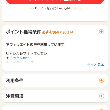
アカウントをお持ちの方は
こちら
ポイント獲得条件
必ずお読みください
アフィリエイト広告を利用しています
じゃらん各サイトはこちら
★
じゃらんnet
★
じゃらんパック
もっと見る
★
じゃらんレンタカー
★
じゃらん 遊び・体験予約
利用条件
※「JAL航空券+宿泊」「ANA航空券+宿泊」のネット予約後、
「 サイトへ行ってポイントGET 」ボタンから広告主サイトを
ツアーのご利用確認完了をもってポイント対象です。
訪問し、ご利用ください。
※ポイント進呈まで最長440日程度かかる場合があります。
サイトに移動してからお申し込みやお買い物が完了するまでの
注意事項
間に、同じブラウザ（※）で他のサイトに移動した場合はポイン
※お支払額に関するポイント対象変更のお知らせ※
ポイントの獲得の対象となるのは、税抜き・送料抜き価格とな
ト獲得ができません。
2018年9月25日(火)12：00以降のごお申込み分につきまし
ります。
「 サイトへ行ってポイントGET 」ボタンを押した時とサービ
て、「税抜のお支払い金額からクーポン金額を除外した金額」