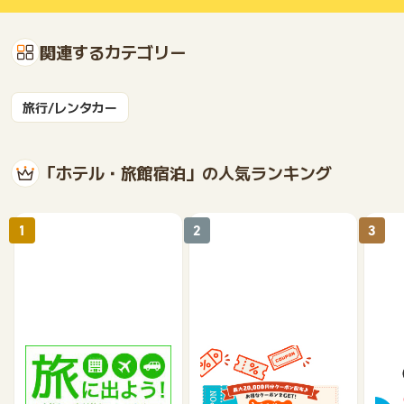
関連するカテゴリー
旅行/レンタカー
「ホテル・旅館宿泊」の人気ランキング
1
2
3
楽天トラベル
じゃらんnet
《a
テル