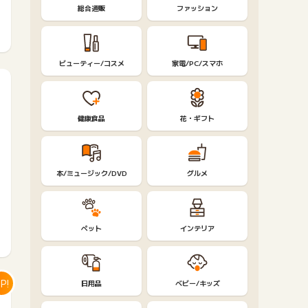
総合通販
ファッション
ビューティー/コスメ
家電/PC/スマホ
健康食品
花・ギフト
本/ミュージック/DVD
グルメ
ペット
インテリア
P!
日用品
ベビー/キッズ