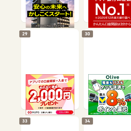
その他(ため方)で
口座開設で
1,500
1,500
29
30
【PR】【三菱ＵＦＪ銀
※合計最大52,400円相
行】普通預金口座開設
【SMBC】Oliveフレ
ブルペイ 一般
口座開設で
カード発行で
4,000
5,000
4,000
33
34