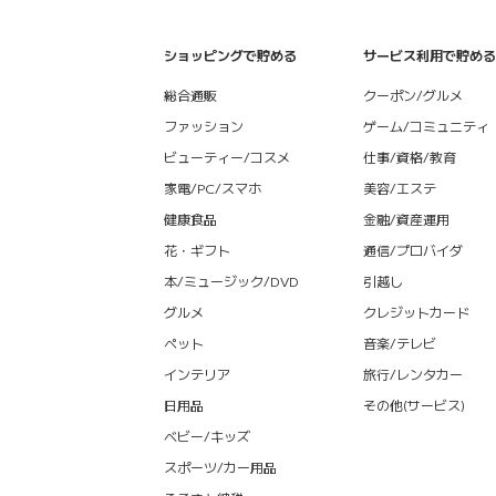
ショッピングで貯める
サービス利用で貯める
総合通販
クーポン/グルメ
ファッション
ゲーム/コミュニティ
ビューティー/コスメ
仕事/資格/教育
家電/PC/スマホ
美容/エステ
健康食品
金融/資産運用
花・ギフト
通信/プロバイダ
本/ミュージック/DVD
引越し
グルメ
クレジットカード
ペット
音楽/テレビ
インテリア
旅行/レンタカー
日用品
その他(サービス)
ベビー/キッズ
スポーツ/カー用品