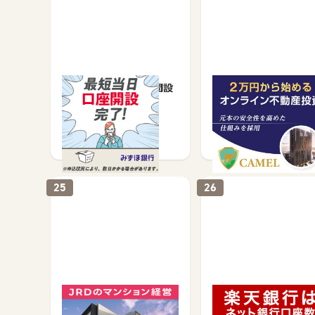
みずほ銀行 新規口座開設
【最短10日でポイント
T】不動産投資CAMEL
（キャメル）「20万円
口座開設で
その他(ため方)で
投…
3,000
12,000
25
26
JRDのマンション経営
楽天銀行口座開設
（アンケート回答）