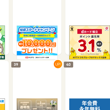
込
三菱UFJ eスマート証券
マネックス証券【1取引完
ve
（旧：auカブコム証券）
了】
【初回取引100円以上…
口座開設で
サービス契約・取引で
8,500
12,000
5,250
7,250
UP!
39
40
DARWIN funding【50万
賢く使う・貯めるをこの
以上の投資】（ダーウィ
一枚で。あおぞらキャッ