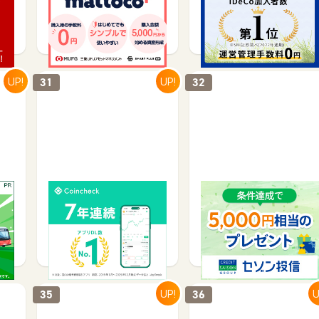
サービス契約・取引で
サービス予約・申込で
850
7,000
4,347
UP!
UP!
31
32
当※
コインチェック（Coinch
【投資信託】セゾン投信
キシ
eck）
【長期投資】
口座開設で
口座開設で
4,500
1,830
3,043
UP!
U
35
36