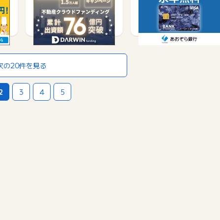
ンファンディング）
シュカード・プラス…
サービス契約・取引で
口座開設で
70,000
200
50,000
次の20件を見る
2
3
4
5