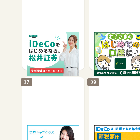
松井証券「iDeCo」
【親権者さまの代理申
専用】三井住友銀行Oli
お子さま用口座
サービス予約・申込で
口座開設で
2,000
4,400
37
38
FXブロードネット
マネックス証券 iDeCo