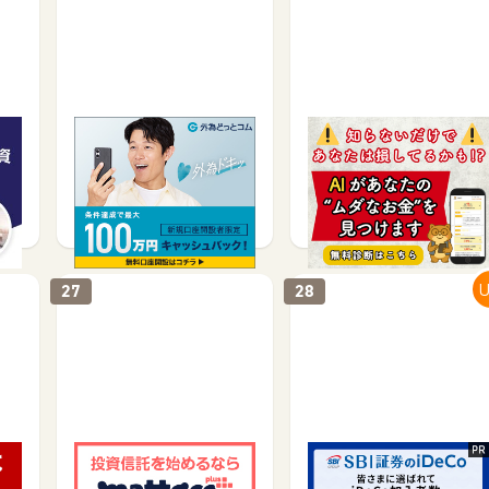
GE
外為どっとコム【新規10
まねぽん
万通貨取引】
口座開設で
無料会員登録で
3,500
3,100
U
27
28
mattoco＋（マットコプ
【SBI証券】確定拠出年金
ラス）
(iDeCo) 新規開設