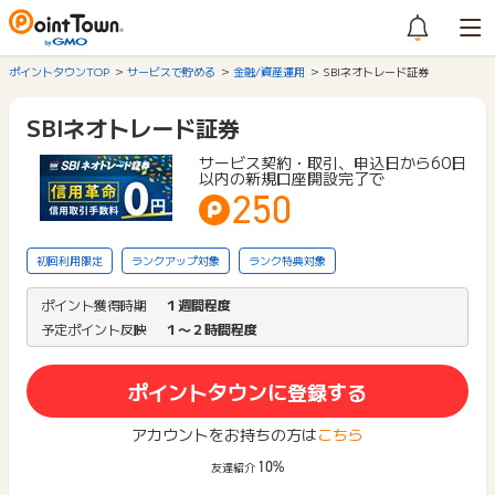
ポイントタウンTOP
サービスで貯める
金融/資産運用
SBIネオトレード証券
SBIネオトレード証券
サービス契約・取引、申込日から60日
以内の新規口座開設完了で
250
初回利用限定
ランクアップ対象
ランク特典対象
ポイント獲得時期
１週間程度
予定ポイント反映
１〜２時間程度
ポイントタウンに登録する
アカウントをお持ちの方は
こちら
10%
友達紹介