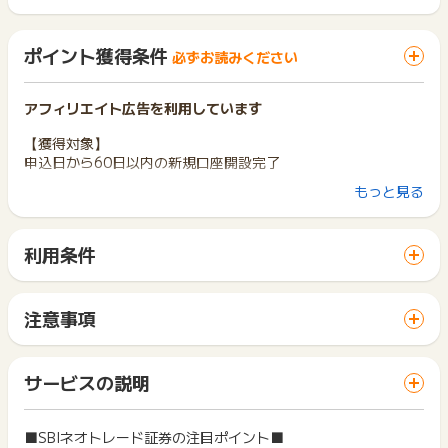
ポイント獲得条件
必ずお読みください
アフィリエイト広告を利用しています
【獲得対象】
申込日から60日以内の新規口座開設完了
もっと見る
【獲得対象外条件】
・申込日から60日以内に口座を開設されない場合
・既にライブスター証券・SBIネオトレード証券の証券口座をお
利用条件
持ちの方からのお申込の場合
「 サイトへ行ってポイントGET 」ボタンから広告主サイトを
・口座開設資料データがお申し込みの方に届かなかった(返送さ
訪問し、ご利用ください。
れた)場合
サイトに移動してからお申し込みやお買い物が完了するまでの
・重複、データ不備、虚偽、架空、不正、キャンセル、イタズ
注意事項
間に、同じブラウザ（※）で他のサイトに移動した場合はポイン
ラと判断した場合
ポイントの獲得の対象となるのは、税抜き・送料抜き価格とな
ト獲得ができません。
・以前登録した後、再度ご登録頂いた場合
ります。
「 サイトへ行ってポイントGET 」ボタンを押した時とサービ
・その他、広告主の判断により却下された場合
一部のサービスにつきましては、1商品につき10円単位の金額
サービスの説明
ス・お買い物利用時で、デバイス・ブラウザが異なる場合はポ
は切り捨てとなります。
※ポイントに関するお問い合わせは、
ポイントタウンのサポート
イント獲得ができません。
ポイント獲得が1ポイント未満のものは切り捨てとなり、ポイ
までお問い合わせください。ポイントについて、広告主に直接
ント履歴には記載されません。
■SBIネオトレード証券の注目ポイント■
2回以上同じお買い物・サービスをご利用される場合は、毎回
お問い合わせをした場合、ポイント獲得対象外となる場合がご