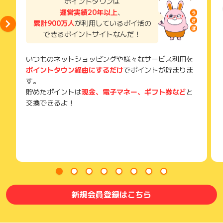
ポイントタウンは
0円～！
ご注意ください。
運営実績20年以上
、
キャンペーン期間：2026年3月13日(金)～2026年9月30日(水)
累計900万人
が利用しているポイ活の
(※) SafariやChromeなどwebサイトを表示するアプリのこと
できるポイントサイトなんだ！
※キャンペーン期間中に口座開設を完了した方が対象です(申込
から完了までに１週間程度かかる場合がございますのでご注意
ください)。
いつものネットショッピングや様々なサービス利用を
※再開設のお客様は対象外となります。
ポイントタウン経由にするだけ
でポイントが貯まりま
※端株/コール注文/強制決済等による売買は対象外となります。
す。
※無料期間は口座開設日の翌営業日から40営業日です。
貯めたポイントは
現金、電子マネー、ギフト券など
と
※何らかの要因によりログインができなかった期間も、無料期間
交換できるよ！
に含まれます。
※無料期間は約定日ベースで計算されますので、無料期間以降に
約定した注文は通常手数料がかかります。
※なお、無料期間中に期間指定で注文を行い、無料期間中に一部
出来をした場合は、該当約定分は手数料無料となりますが、無
料期間以降に約定した残数量分は通常手数料がかかります。
3)誰でも気軽にIPOチャレンジ！
新規会員登録はこちら
SBIネオトレード証券では申込時に事前入金は不要/必要な条件
は一切なし