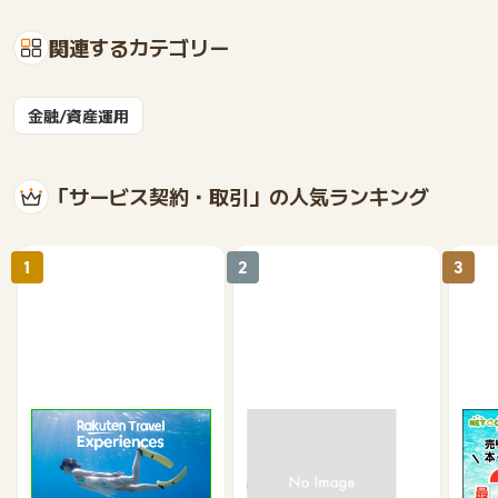
関連するカテゴリー
金融/資産運用
「サービス契約・取引」の人気ランキング
1
2
3
楽天トラベル観光体験
高速バスドットコム
【ネ
買取
2.5%
1.3%