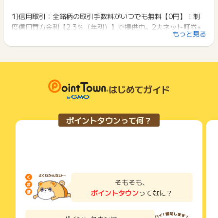
原則として広告主側のポイント等を利用して支払われた金額分
ポイントタウンに戻り、「 サイトへ行ってポイントGET 」ボ
ざいます。
につきましては、ポイントタウンのポイント獲得の対象には含
タンを押してからご利用ください。
1)信用取引：全銘柄の取引手数料がいつでも無料【0円】！制
まれません。
度信用買方金利【2.3％（年利）】で提供中。2大ネット証券※
広告主が運営しているサービスの都合もしくは会員様の都合で
下記の事項に該当する場合、広告主側で対象外とみなし、「獲
もっと見る
（SBI証券、楽天証券）は2.8％（年利）
商品の交換や一部でもキャンセルされた場合、ポイントが無効
得無効」となる可能性があります。
になる可能性もございます。
※ネットでの売買を主とする証券会社のうち、売買代金上位の2
・同一端末や同一世帯で、繰り返し利用不可のサービス・お買
各サービス・お買い物の獲得ポイントや獲得条件、キャンペー
社（2026年3月当社調べ）
い物を複数回ご利用された場合
ン期間が予告なしに変更される場合がございますが、ご利用さ
・他のポイントサイトや比較サイト、検索サイトなどを経由し
金利シミュレーション例：500万円の買い建玉を120日間保有
れた時点の条件が適用されます。
て一度でも同サービス・お買い物を利用されたことがある場合
した場合、2.8％（年利）の運用と比べて8,219円お得！
条件を達成しているかどうかは各広告主ではなく、代理店が行
はじめてガイド
ご利用前には、Cookieの削除をおこなっていただくことを推奨
※8,219円お得の根拠
っているため、広告主はポイントに関する詳細を把握しており
します。
（500万×2.3％÷365）×120日＝37,808円（ネオトレ）・・A
ません。
（500万×2.8％÷365）×120日＝46,027円（2.8％の2
そのため、ポイントタウンのポイントに関するお問い合わせを
サービス・お買い物利用時にお電話など2つ以上の申し込み方
ポイントタウンって何？
広告主様に直接行わないようお願いいたします。
社）・・B
法がある場合、必ずサイト上のWEBフォームからお申し込みく
掲載中のプログラムの掲載終了日はあくまで予定となってお
ださい。
AとBの差分＝8,219円
り、急遽終了となる場合がございます。
各サービス・お買い物に掲載されている獲得条件を必ずよくお
※各社金利数値は当社HPの調査データ参照
広告に遷移しない場合は掲載が終了となっておりポイントが獲
読みください。
https://www.sbineotrade.jp/margin/interest/
得できませんので、ご注意くださいませ。
お申し込みやお買い物後、利用したサイトから送られる購入完
2)現物取引手数料無料キャンペーン※期間限定
了などのメールは、ポイント獲得するまで必ず保管してくださ
そもそも、
い。
キャンペーン期間中、新規に証券口座開設をされた方の現物取
ポイントタウン
ってなに？
獲得待ち・獲得失敗の状態でお問い合わせされる際に、該当の
引手数料が開設日の翌営業日から40営業日無料！
メールを送っていただく場合がございます。
期間中は何度取引をしても無料！通常手数料も定額プランなら
そのため、紛失・破棄された場合は対応いたしかねますので、