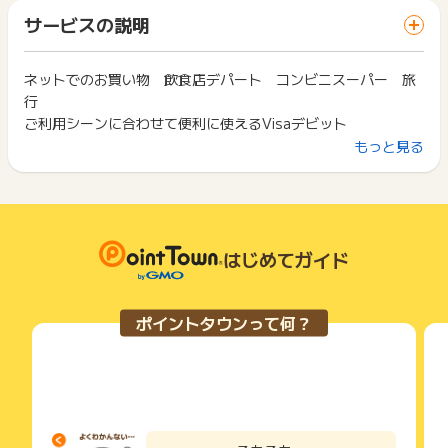
「 口座開設でポイントGET 」ボタンを押した時とサービス・
【獲得対象外条件】
一部のサービスにつきましては、1商品につき10円単位の金額
サービスの説明
お買い物利用時で、デバイス・ブラウザが異なる場合はポイン
※「あおぞら銀行」の口座をすでにお持ちの方
は切り捨てとなります。
ト獲得ができません。
※同一ユーザーの二回目以降の申込み
ポイント獲得が1ポイント未満のものは切り捨てとなり、ポイ
※不備・不正・虚偽・重複・いたずら・キャンセル・架空の申込
ント履歴には記載されません。
ネットでのお買い物 飲食店デパート コンビニスーパー 旅
2回以上同じお買い物・サービスをご利用される場合は、毎回
※口座開設後、Visaデビット利用されなかった場合
原則として広告主側のポイント等を利用して支払われた金額分
行
ポイントタウンに戻り、「 口座開設でポイントGET 」ボタン
※ポイントタウン以外の経由による、申込み・開設・初回ログイ
につきましては、ポイントタウンのポイント獲得の対象には含
を押してからご利用ください。
ご利用シーンに合わせて便利に使えるVisaデビット
ンした場合
まれません。
もっと見る
※当ページから離脱し条件を満たした場合
広告主が運営しているサービスの都合もしくは会員様の都合で
下記の事項に該当する場合、広告主側で対象外とみなし、「獲
商品の交換や一部でもキャンセルされた場合、ポイントが無効
得無効」となる可能性があります。
※ポイントに関するお問い合わせは、
ポイントタウンのサポート
になる可能性もございます。
・同一端末や同一世帯で、繰り返し利用不可のサービス・お買
までお問い合わせください。ポイントについて、広告主に直接
各サービス・お買い物の獲得ポイントや獲得条件、キャンペー
い物を複数回ご利用された場合
お問い合わせをした場合、ポイント獲得対象外となる場合がご
ン期間が予告なしに変更される場合がございますが、ご利用さ
・他のポイントサイトや比較サイト、検索サイトなどを経由し
ざいます。
れた時点の条件が適用されます。
て一度でも同サービス・お買い物を利用されたことがある場合
はじめてガイド
条件を達成しているかどうかは各広告主ではなく、代理店が行
ご利用前には、Cookieの削除をおこなっていただくことを推奨
っているため、広告主はポイントに関する詳細を把握しており
します。
ません。
ポイントタウンって何？
そのため、ポイントタウンのポイントに関するお問い合わせを
サービス・お買い物利用時にお電話など2つ以上の申し込み方
広告主様に直接行わないようお願いいたします。
法がある場合、必ずサイト上のWEBフォームからお申し込みく
掲載中のプログラムの掲載終了日はあくまで予定となってお
ださい。
り、急遽終了となる場合がございます。
各サービス・お買い物に掲載されている獲得条件を必ずよくお
広告に遷移しない場合は掲載が終了となっておりポイントが獲
読みください。
得できませんので、ご注意くださいませ。
お申し込みやお買い物後、利用したサイトから送られる購入完