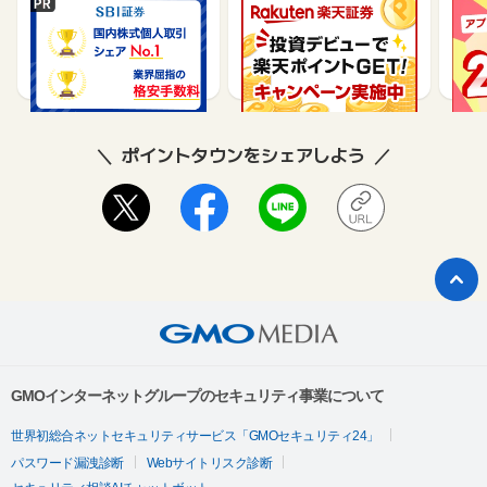
SBI証券【新規口座開設
楽天証券【総合口座開設
【P
完了】
完了】
行】
17,000
7,500
9,565
ポイントタウンをシェアしよう
GMOインターネットグループのセキュリティ事業について
世界初総合ネットセキュリティサービス「GMOセキュリティ24」
パスワード漏洩診断
Webサイトリスク診断