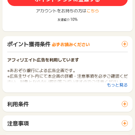
アカウントをお持ちの方は
こちら
10%
友達紹介
ポイント獲得条件
必ずお読みください
アフィリエイト広告を利用しています
※あおぞら銀行による広告企画です。
※広告主サイト内にて本企画の詳細・注意事項を必ずご確認くだ
さい。対象とならない取引等ございますのでご注意ください。
もっと見る
※広告主サイトへのボタンについて、当ポイントサイトにおいて
ログイン後に「口座開設でポイントGET」ボタンが表示されま
す。
利用条件
「 口座開設でポイントGET 」ボタンから広告主サイトを訪問
【獲得対象条件】
し、ご利用ください。
BANK普通預金口座開設完了後、利用期限までにVisaデビット
サイトに移動してからお申し込みやお買い物が完了するまでの
利用
注意事項
間に、同じブラウザ（※）で他のサイトに移動した場合はポイン
※初めて「あおぞら銀行」に申込みされる方が対象
ポイントの獲得の対象となるのは、税抜き・送料抜き価格とな
ト獲得ができません。
ります。