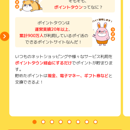
そもそも、
了などのメールは、ポイント獲得するまで必ず保管してくださ
ポイントタウン
ってなに？
い。
獲得待ち・獲得失敗の状態でお問い合わせされる際に、該当の
メールを送っていただく場合がございます。
ポイントタウンは
そのため、紛失・破棄された場合は対応いたしかねますので、
運営実績20年以上
、
ご注意ください。
累計900万人
が利用しているポイ活の
(※) SafariやChromeなどwebサイトを表示するアプリのこと
できるポイントサイトなんだ！
いつものネットショッピングや様々なサービス利用を
ポイントタウン経由にするだけ
でポイントが貯まりま
す。
貯めたポイントは
現金、電子マネー、ギフト券など
と
交換できるよ！