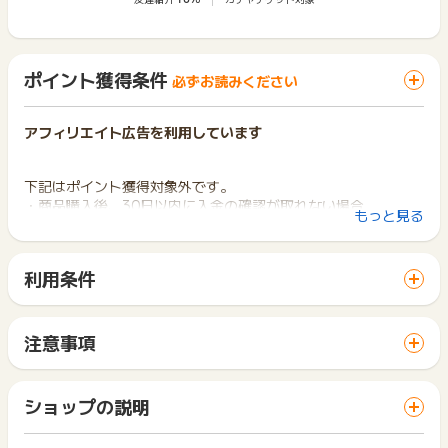
ポイント獲得条件
必ずお読みください
アフィリエイト広告を利用しています
下記はポイント獲得対象外です。
・商品購入後、30日以内に入金の確認が取れない場合
もっと見る
・商品購入後、キャンセルされた場合
・二重申し込み・虚偽
・国内未承認の医薬品を購入された場合
利用条件
・海外発送分の商品
「 ショッピングでポイントGET 」ボタンから広告主サイトを
訪問し、ご利用ください。
※ポイントに関するお問い合わせは、
ポイントタウンのサポート
サイトに移動してからお申し込みやお買い物が完了するまでの
注意事項
までお問い合わせください。ポイントについて、広告主に直接
間に、同じブラウザ（※）で他のサイトに移動した場合はポイン
ポイントの獲得の対象となるのは、税抜き・送料抜き価格とな
お問い合わせをした場合、ポイント獲得対象外となる場合がご
ト獲得ができません。
ります。
ざいます。
「 ショッピングでポイントGET 」ボタンを押した時とサービ
一部のサービスにつきましては、1商品につき10円単位の金額
ショップの説明
ス・お買い物利用時で、デバイス・ブラウザが異なる場合はポ
は切り捨てとなります。
イント獲得ができません。
ポイント獲得が1ポイント未満のものは切り捨てとなり、ポイ