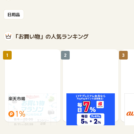
日用品
「お買い物」の人気ランキング
1
2
3
楽天市場
Yahoo!ショッピング
au 
（旧：
1%
1%