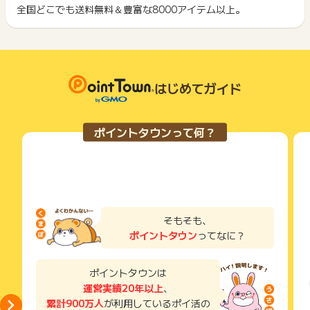
ント履歴には記載されません。
全国どこでも送料無料＆豊富な8000アイテム以上。
2回以上同じお買い物・サービスをご利用される場合は、毎回
原則として広告主側のポイント等を利用して支払われた金額分
ポイントタウンに戻り、「 ショッピングでポイントGET 」ボ
につきましては、ポイントタウンのポイント獲得の対象には含
もっと見る
タンを押してからご利用ください。
まれません。
広告主が運営しているサービスの都合もしくは会員様の都合で
下記の事項に該当する場合、広告主側で対象外とみなし、「獲
商品の交換や一部でもキャンセルされた場合、ポイントが無効
得無効」となる可能性があります。
になる可能性もございます。
はじめてガイド
・同一端末や同一世帯で、繰り返し利用不可のサービス・お買
各サービス・お買い物の獲得ポイントや獲得条件、キャンペー
い物を複数回ご利用された場合
ン期間が予告なしに変更される場合がございますが、ご利用さ
・他のポイントサイトや比較サイト、検索サイトなどを経由し
れた時点の条件が適用されます。
て一度でも同サービス・お買い物を利用されたことがある場合
ポイントタウンって何？
条件を達成しているかどうかは各広告主ではなく、代理店が行
ご利用前には、Cookieの削除をおこなっていただくことを推奨
っているため、広告主はポイントに関する詳細を把握しており
します。
ません。
そのため、ポイントタウンのポイントに関するお問い合わせを
サービス・お買い物利用時にお電話など2つ以上の申し込み方
広告主様に直接行わないようお願いいたします。
法がある場合、必ずサイト上のWEBフォームからお申し込みく
掲載中のプログラムの掲載終了日はあくまで予定となってお
ださい。
り、急遽終了となる場合がございます。
各サービス・お買い物に掲載されている獲得条件を必ずよくお
そもそも、
広告に遷移しない場合は掲載が終了となっておりポイントが獲
読みください。
ポイントタウン
ってなに？
得できませんので、ご注意くださいませ。
お申し込みやお買い物後、利用したサイトから送られる購入完
了などのメールは、ポイント獲得するまで必ず保管してくださ
ポイントタウンは
い。
運営実績20年以上
、
獲得待ち・獲得失敗の状態でお問い合わせされる際に、該当の
累計900万人
が利用しているポイ活の
メールを送っていただく場合がございます。