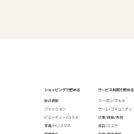
ショッピングで貯める
サービス利用で貯める
総合通販
クーポン/グルメ
ファッション
ゲーム/コミュニティ
ビューティー/コスメ
仕事/資格/教育
家電/PC/スマホ
美容/エステ
健康食品
金融/資産運用