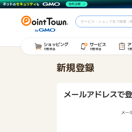
無料診断
ショッピング
サービス
ア
で貯める
で貯める
で
新規登録
メールアドレスで
メー