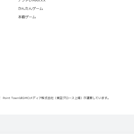
かんたんゲーム
本格ゲーム
報
Point TownはGMOメディア株式会社（東証グロース上場）が運営しています。