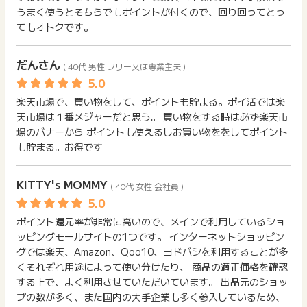
【ポイント獲得対象条件】
うまく使うとそちらでもポイントが付くので、回り回ってとっ
※楽天市場内の、通常購入／共同購入／定期購入／頒布会購入／
てもオトクです。
予約購入 各日本語サイトのみ、中古市場(買うのみ)がポイン
ト獲得対象となります。
だんさん
※定期購入・頒布会対象商品をご購入の場合、お届け回数に関わ
( 40代 男性 フリー又は専業主夫 )
らず初回お届け分のみポイント獲得対象となります。
※楽天市場内にて複数回に分けて商品購入をされる場合は、購入
楽天市場で、買い物をして、ポイントも貯まる。ポイ活では楽
完了後、都度ポイントタウンの楽天市場のリンクから楽天市場
にアクセスしてご購入ください(引き続き購入されてもポイント
天市場は１番メジャーだと思う。 買い物をする時は必ず楽天市
は加算されません)。
場のバナーから ポイントも使えるしお買い物ををしてポイント
※ショップのクーポン・優待券を利用した場合、割引後の金額を
も貯まる。お得です
もとにポイントが加算されます。
【その他】
KITTY's MOMMY
( 40代 女性 会社員 )
※広告主側のアプリを経由して利用した場合も獲得対象となりま
した。
※ポイントタウンからページ遷移した際に楽天市場にログインが
ポイント還元率が非常に高いので、メインで利用しているショ
できていれば、離脱後に別のブラウザ（アプリ）でお買い物を
ッピングモールサイトの1つです。 インターネットショッピン
しても獲得対象となります。
グでは楽天、Amazon、Qoo10、ヨドバシを利用することが多
※ポイントタウンからページ遷移した際に楽天市場にログインが
くそれぞれ用途によって使い分けたり、 商品の適正価格を確認
できていない状態で、離脱したのちに別のブラウザやアプリで
する上で、よく利用させていただいています。 出品元のショッ
お買い物をした場合は獲得対象となりませんのでご注意くださ
プの数が多く、また国内の大手企業も多く参入しているため、
い