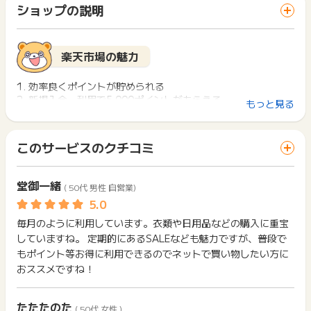
「 ショッピングでポイントGET 」ボタンを押した時とサービ
非課税商品や、軽減税率の商品が含まれる場合でも同様に「お
一部のサービスにつきましては、1商品につき10円単位の金額
ショップの説明
ス・お買い物利用時で、デバイス・ブラウザが異なる場合はポ
支払額× 0.9」の計算にて、還元対象額が算出されます。ご了承
は切り捨てとなります。
イント獲得ができません。
下さい。
ポイント獲得が1ポイント未満のものは切り捨てとなり、ポイ
ント履歴には記載されません。
2回以上同じお買い物・サービスをご利用される場合は、毎回
楽天市場の魅力
原則として広告主側のポイント等を利用して支払われた金額分
ポイントタウンに戻り、「 ショッピングでポイントGET 」ボ
につきましては、ポイントタウンのポイント獲得の対象には含
タンを押してからご利用ください。
まれません。
1. 効率良くポイントが貯められる
広告主が運営しているサービスの都合もしくは会員様の都合で
2. 新規入会・利用で5,000ポイントがもらえる
下記の事項に該当する場合、広告主側で対象外とみなし、「獲
もっと見る
商品の交換や一部でもキャンセルされた場合、ポイントが無効
3. 服や食品の数と種類が多い
得無効」となる可能性があります。
になる可能性もございます。
・同一端末や同一世帯で、繰り返し利用不可のサービス・お買
各サービス・お買い物の獲得ポイントや獲得条件、キャンペー
い物を複数回ご利用された場合
このサービスのクチコミ
ン期間が予告なしに変更される場合がございますが、ご利用さ
・他のポイントサイトや比較サイト、検索サイトなどを経由し
楽天市場とは
れた時点の条件が適用されます。
て一度でも同サービス・お買い物を利用されたことがある場合
条件を達成しているかどうかは各広告主ではなく、代理店が行
ご利用前には、Cookieの削除をおこなっていただくことを推奨
堂御一緒
2019年7月1日より
( 50代 男性 自営業)
っているため、広告主はポイントに関する詳細を把握しており
楽天市場とは楽天が運営しているオンラインモールの一つであ
します。
複数商品を購入された場合には、1商品につき99円以下は切り
ません。
り、国内最大級のインターネットショッピング関連サービスで
捨てに変更となります。
そのため、ポイントタウンのポイントに関するお問い合わせを
す。
サービス・お買い物利用時にお電話など2つ以上の申し込み方
毎月のように利用しています。衣類や日用品などの購入に重宝
そのため、獲得予定ポイントと加算ポイント数が異なる場合が
広告主様に直接行わないようお願いいたします。
楽天市場で買い物をするたびに楽天カードを使用すると効率良
法がある場合、必ずサイト上のWEBフォームからお申し込みく
ございます。予めご了承くださいますようお願いいたします。
していますね。 定期的にあるSALEなども魅力ですが、普段で
掲載中のプログラムの掲載終了日はあくまで予定となってお
くポイントが貯められるのがポイントです。
ださい。
もポイント等お得に利用できるのでネットで買い物したい方に
り、急遽終了となる場合がございます。
他のショッピングサイトでは100円ごとに1ポイント貯まるのが
各サービス・お買い物に掲載されている獲得条件を必ずよくお
2019年4月1日より
おススメですね！
広告に遷移しない場合は掲載が終了となっておりポイントが獲
一般的ですが、楽天市場なら楽天カードの利用で100円ごとに3
読みください。
※ポイントタウンから楽天市場へ遷移後、24時間以内に買い物
得できませんので、ご注意くださいませ。
ポイント貯まります。
かごに追加され、89日以内に決済完了でポイント獲得対象とな
お申し込みやお買い物後、利用したサイトから送られる購入完
新規入会・利用で5,000ポイントの楽天ポイントがもらえる
ります。（ポイントタウンを経由する以前にカートに入ってい
たたたのた
了などのメールは、ポイント獲得するまで必ず保管してくださ
他、年会費が無料なので楽天市場を利用する人ほど様々な恩恵
( 50代 女性 )