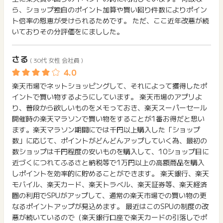
ら、ショップ独自のポイント加算や買い回り件数によりポイン
ト倍率の恩恵が受けられるためです。 ただ、ここ近年改悪が続
いておりその分評価をにましした。
さる
( 30代 女性 会社員 )
楽天市場でネットショッピングして、それによって獲得したポ
イントで買い物するようにしています。 楽天市場のアプリよ
り、普段から欲しいものをメモっておき、楽天スーパーセール
開催時の楽天マラソンで買い物をすることが1番お得だと思い
ます。楽天マラソン期間にでは千円以上購入した「ショップ
数」に応じて、ポイントがどんどんアップしていく為、最初の
数ショップは千円程度の安いものを購入して、10ショップ目に
近づくにつれてふるさと納税等で1万円以上の高額商品を購入
しポイントを効率的に貯めることができます。 楽天銀行、楽天
モバイル、楽天カード、楽天トラベル、楽天証券等、楽天経済
圏の利用でSPUがアップして、通常の楽天市場での買い物の更
なるポイントアップが見込めます。 最近はこのSPUの制度の改
悪が続いているので（楽天銀行口座で楽天カードの引落しでポ