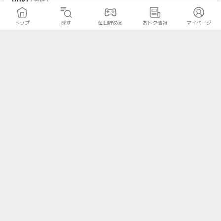
yuki
( 女性 )
トップ
探す
毎日貯める
おトク情報
マイページ
ネットショッピングでは楽天市場をよく使うので、楽天で買う
ときは何時も、こちらのポイントサイト経由で購入していま
す。以前、小さな規模のポイントサイト経由で買っていたので
すが、急にアクセスが出来なくなり、焦りました。 ポイントタ
ウンさんなら、上場企業のGMOさんが運営されているので、知
名度が高い分、安心して使っています。
かおなし
( 40代 女性 )
家に居ながら、楽しくショッピング出来て、重い荷物を運ばな
くていいのはとても楽です。 楽天カード、楽天銀行、楽天ペイ
など、いわゆる楽天経済圏だとポイントも貯まりやすく、ポイ
ントも無駄なく使えるところが気に入っています。 楽天市場の
お買い物マラソンは詳しくわからないのですが、大まかな条件
をクリアしていけば良いのかな。 その辺がわかりやすくなると
いいですね。