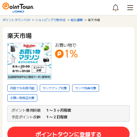
ポイントタウンTOP
ショッピングで貯める
総合通販
楽天市場
楽天市場
お買い物で
1%
何度でも利用可能
ランクアップ対象
ランク特典対象
お買い物保証対象
ポイント獲得時期
１〜３ヶ月程度
予定ポイント反映
１〜２日程度
ポイントタウンに登録する