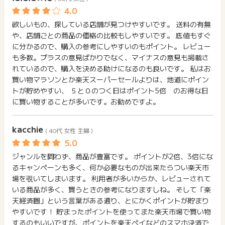
る商品はポイント獲得対象外です）
い。
があります。
(2022年12月1日より)
獲得待ち・獲得失敗の状態でお問い合わせされる際に、該当の
※1商品につき、最大909円相当分までのポイント還元となりま
欲しいもの、探している店舗が見つけやすいです。 送料の有無
メールを送っていただく場合がございます。
す。獲得予定ポイント反映時に909円相当分以上でポイントが
や、店舗ごとの商品の価格の比較もしやすいです。 底値もすぐ
そのため、紛失・破棄された場合は対応いたしかねますので、
表示される場合がございますが、承認時に正しいポイント数へ
ご注意ください。
に分かるので、購入の参考にしやすいのもポイント。 レビュー
と変更されます。
も多数。プラスの意見ばかりでなく、マイナスの意見も掲載さ
また、還元率により変動いたしますので予めご了承下さい。
(※) SafariやChromeなどwebサイトを表示するアプリのこと
れているので、購入を決める助けになるのも良いです。 私はお
買い物マラソンとか楽天スーパーセールよりは、地道にポイン
楽天ポイント、楽天キャッシュ充当分はポイント加算の対象で
トが貯めやすい、 ５と０のつく日はポイント5倍 のお得な日
す。
に買い物することが多いです。お勧めですよ。
【ポイント獲得対象外条件】
以下の場合、ポイントを獲得できま
kacchie
せん。
( 40代 女性 主婦 )
※お買い物かごに追加する前に各商品のレビューを見た場合
※お買い物かごに追加する前に別のサイトに訪問するなど店舗の外に
ジャンルを問わず、商品が豊富です。 ポイントが2倍、3倍にな
出てしまう行動
※楽天ROOMを経由して購入された場合
るキャンペーンも多く、何か必要なものが出来たらつい楽天市
※送料・ラッピング料金
場を覗いてしまいます。 利用者が多いからか、レビューされて
※ご注文後に注文内容の変更を行った場合
いる商品が多く、買うときの参考になりますしね。 そして「楽
※楽天チケットの利用
天経済圏」という言葉がある通り、とにかくポイントが貯まり
※家族間（同居の親族など生計を同一にする）での購入の場合、誰か
やすいです！ 貯まったポイントを使ってまた楽天市場で買い物
と協力して購入する場合、転売目的の購入
するのもいいですが、ポイントを楽天ペイなどのスマホ決済で