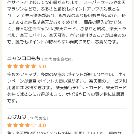
他サイトと比較して安心感があります。 スーパーセールや楽天
※本広告は以下に関する調査依頼を一切お受けできません。
マラソンなどで、ふるさと納税もポイントアップの対象とな
ポイントタウンサポートでも対応いたしかねますので、ご了承
り、 とてもお得感があり、返礼品の取り扱い数も多いので、特
のうえご利用ください。
にふるさと納税は楽天がおすすめです。 商品の購入だけでな
・獲得予定ポイントに反映されない
く、様々な生活ジャンル(楽天カード、ふるさと納税、楽天トラ
・非承認理由
ベル、楽天モバイル、楽天証券、他)と紐付けることが出来るの
※ポイントに関するお問い合わせは、
ポイントタウンのサポート
で、誰でもポイントが貯めやすい傾向にあり、お薦めです。
までお問い合わせください。ポイントについて、広告主に直接
お問い合わせをした場合、ポイント獲得対象外となる場合がご
ニャンコロもち
ざいます。
( 20代 男性 会社員 )
多数のショップ、多数の品揃え ポイントが貯まりやすい、 キャ
ンペーンが豊富 ポイントの使い道が多い。 楽天圏のサービス利
用者には お得すぎます。 楽天銀行デビットカード、楽天カード
を持てばさらにお得がまして、ポイ活や日々の買い物には最適
です。
カジカジ
( 60代 男性 )
主に楽天買い回りのイベントの時に利用しています。 何故な