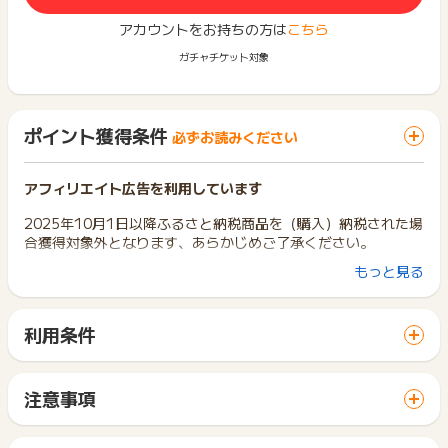
アカウントをお持ちの方は
こちら
ガチャチケット対象
ポイント獲得条件
必ずお読みください
アフィリエイト広告を利用しています
2025年10月1日以降ふるさと納税商品を（購入）納税された場
合獲得対象外となります、あらかじめご了承ください。
もっと見る
ポイントタウンを経由せずに買い物かごに追加した商品は、ポ
イント獲得の対象外となります。
必ず、ポイントタウンを経由した後に、買い物かごへの追加、
利用条件
購入を行なってください。
「 ショッピングでポイントGET 」ボタンから広告主サイトを
◯【ポイント獲得対象】ポイントタウン⇒楽天市場⇒買い物か
訪問し、ご利用ください。
ごに入れる⇒購入
サイトに移動してからお申し込みやお買い物が完了するまでの
✕【ポイント獲得対象外】楽天市場⇒買い物かごに入れる⇒ポ
注意事項
間に、同じブラウザ（※）で他のサイトに移動した場合はポイン
イントタウン⇒購入
ポイントの獲得の対象となるのは、税抜き・送料抜き価格とな
ト獲得ができません。
ります。