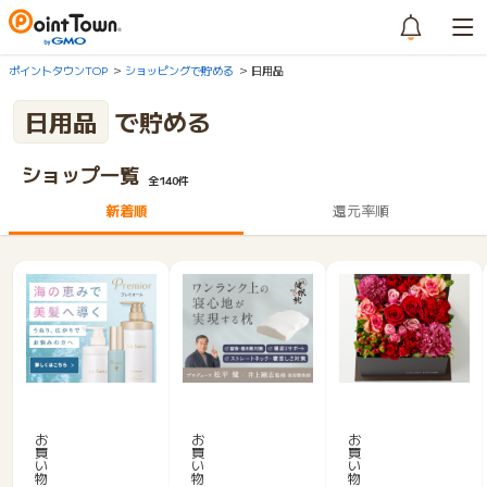
ポイントタウンTOP
ショッピングで貯める
日用品
日用品
で貯める
ショップ一覧
全140件
新着順
還元率順
ラ
寝
青
サ
返
山
ー
り
花
お
お
お
買
買
買
ナ
の
茂
い
い
い
プ
し
本
物
物
物