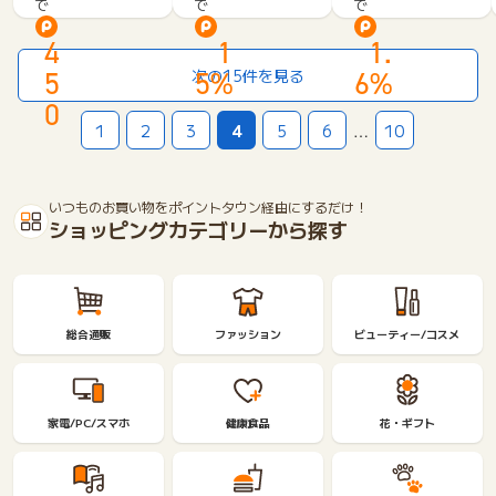
で
で
で
レ
や
店
ミ
す
オ
4
1
1.
オ
さ
ン
ー
と
ラ
5
5%
6%
次の15件を見る
ル
寝
イ
0
お
姿
ン
1
2
3
4
5
6
…
10
試
勢
シ
し
を
ョ
ヘ
追
ッ
ア
求
プ
いつものお買い物をポイントタウン経由にするだけ！
ケ
し
ショッピングカテゴリーから探す
ア
た
3
ワ
点
ン
キ
ラ
ッ
ン
総合通販
ファッション
ビューティー/コスメ
ト
ク
「2
上
1
の
日
寝
家電/PC/スマホ
健康食品
花・ギフト
間
心
分」
地
が
実