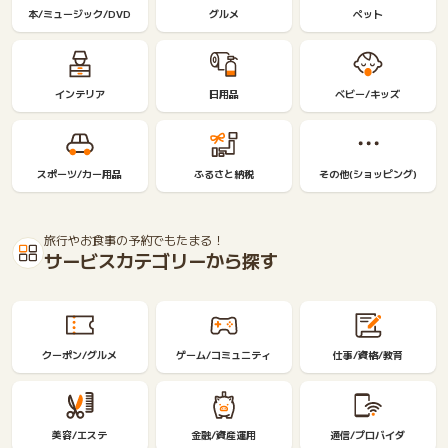
本/ミュージック/DVD
現
グルメ
ペット
す
る
【健
眠…
インテリア
日用品
ベビー/キッズ
スポーツ/カー用品
ふるさと納税
その他(ショッピング)
旅行やお食事の予約でもたまる！
サービスカテゴリーから探す
クーポン/グルメ
ゲーム/コミュニティ
仕事/資格/教育
美容/エステ
金融/資産運用
通信/プロバイダ