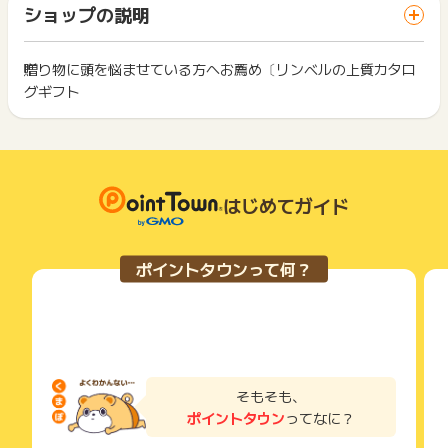
ざいます。
「 ショッピングでポイントGET 」ボタンを押した時とサービ
一部のサービスにつきましては、1商品につき10円単位の金額
ショップの説明
ス・お買い物利用時で、デバイス・ブラウザが異なる場合はポ
は切り捨てとなります。
イント獲得ができません。
ポイント獲得が1ポイント未満のものは切り捨てとなり、ポイ
ント履歴には記載されません。
贈り物に頭を悩ませている方へお薦め〔リンベルの上質カタロ
2回以上同じお買い物・サービスをご利用される場合は、毎回
原則として広告主側のポイント等を利用して支払われた金額分
グギフト
ポイントタウンに戻り、「 ショッピングでポイントGET 」ボ
につきましては、ポイントタウンのポイント獲得の対象には含
もっと見る
タンを押してからご利用ください。
まれません。
広告主が運営しているサービスの都合もしくは会員様の都合で
下記の事項に該当する場合、広告主側で対象外とみなし、「獲
商品の交換や一部でもキャンセルされた場合、ポイントが無効
得無効」となる可能性があります。
になる可能性もございます。
・同一端末や同一世帯で、繰り返し利用不可のサービス・お買
各サービス・お買い物の獲得ポイントや獲得条件、キャンペー
はじめてガイド
い物を複数回ご利用された場合
ン期間が予告なしに変更される場合がございますが、ご利用さ
・他のポイントサイトや比較サイト、検索サイトなどを経由し
れた時点の条件が適用されます。
て一度でも同サービス・お買い物を利用されたことがある場合
条件を達成しているかどうかは各広告主ではなく、代理店が行
ご利用前には、Cookieの削除をおこなっていただくことを推奨
ポイントタウンって何？
っているため、広告主はポイントに関する詳細を把握しており
します。
ません。
そのため、ポイントタウンのポイントに関するお問い合わせを
サービス・お買い物利用時にお電話など2つ以上の申し込み方
広告主様に直接行わないようお願いいたします。
法がある場合、必ずサイト上のWEBフォームからお申し込みく
掲載中のプログラムの掲載終了日はあくまで予定となってお
ださい。
り、急遽終了となる場合がございます。
各サービス・お買い物に掲載されている獲得条件を必ずよくお
広告に遷移しない場合は掲載が終了となっておりポイントが獲
読みください。
そもそも、
得できませんので、ご注意くださいませ。
ポイントタウン
ってなに？
お申し込みやお買い物後、利用したサイトから送られる購入完
※キャンセル・不備・いたずら・商品受取拒否及び不着、返品の
了などのメールは、ポイント獲得するまで必ず保管してくださ