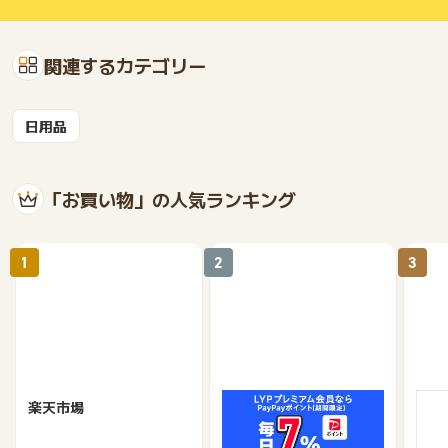
関連するカテゴリー
日用品
「お買い物」の人気ランキング
1
2
3
楽天市場
Yahoo!ショッピング
au 
（旧：