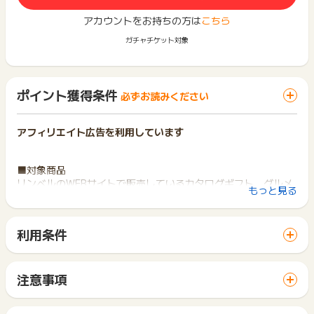
アカウントをお持ちの方は
こちら
ガチャチケット対象
ポイント獲得条件
必ずお読みください
アフィリエイト広告を利用しています
■対象商品
リンベルのWEBサイトで販売しているカタログギフト、グルメ
もっと見る
商品、グッズ商品、体験ギフト
※キャンセル・不備・いたずら・商品受取拒否及び不着、返品の
利用条件
場合はポイント獲得対象外です。
「 ショッピングでポイントGET 」ボタンから広告主サイトを
訪問し、ご利用ください。
※ポイントに関するお問い合わせは、
ポイントタウンのサポート
サイトに移動してからお申し込みやお買い物が完了するまでの
注意事項
までお問い合わせください。ポイントについて、広告主に直接
間に、同じブラウザ（※）で他のサイトに移動した場合はポイン
ポイントの獲得の対象となるのは、税抜き・送料抜き価格とな
お問い合わせをした場合、ポイント獲得対象外となる場合がご
ト獲得ができません。
ります。