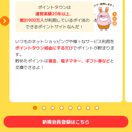
場合はポイント獲得対象外です。
い。
ポイントタウンは
獲得待ち・獲得失敗の状態でお問い合わせされる際に、該当の
運営実績20年以上
、
メールを送っていただく場合がございます。
累計900万人
が利用しているポイ活の
そのため、紛失・破棄された場合は対応いたしかねますので、
できるポイントサイトなんだ！
ご注意ください。
(※) SafariやChromeなどwebサイトを表示するアプリのこと
いつものネットショッピングや様々なサービス利用を
ポイントタウン経由にするだけ
でポイントが貯まりま
す。
貯めたポイントは
現金、電子マネー、ギフト券など
と
交換できるよ！
新規会員登録はこちら