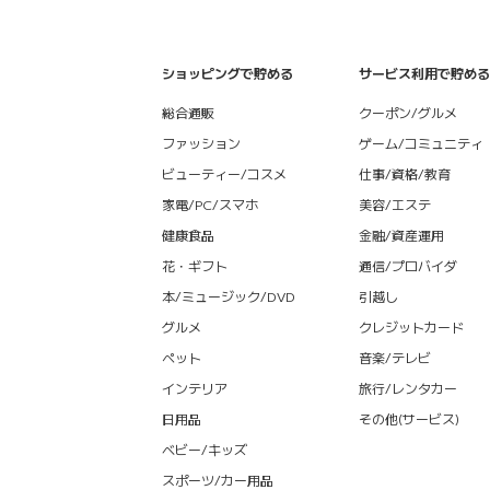
ショッピングで貯める
サービス利用で貯める
総合通販
クーポン/グルメ
ファッション
ゲーム/コミュニティ
ビューティー/コスメ
仕事/資格/教育
家電/PC/スマホ
美容/エステ
健康食品
金融/資産運用
花・ギフト
通信/プロバイダ
本/ミュージック/DVD
引越し
グルメ
クレジットカード
ペット
音楽/テレビ
インテリア
旅行/レンタカー
日用品
その他(サービス)
ベビー/キッズ
スポーツ/カー用品