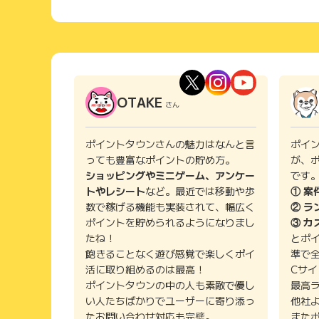
OTAKE
さん
ポイントタウンさんの魅力はなんと言
ポイ
っても豊富なポイントの貯め方。
が、
ショッピングやミニゲーム、アンケー
です
トやレシート
など。最近では移動や歩
① 案
数で稼げる機能も実装されて、幅広く
② ラ
ポイントを貯められるようになりまし
③ カ
たね！
とポ
飽きることなく遊び感覚で楽しくポイ
準で
活に取り組めるのは最高！
Cサ
ポイントタウンの中の人も素敵で優し
最高
い人たちばかりでユーザーに寄り添っ
他社
たお問い合わせ対応も完璧。
また