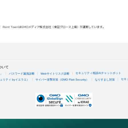
報
Point TownはGMOメディア株式会社（東証グロース上場）が運営しています。
ついて
セキュリティ相談AIチャットボット
4」
パスワード漏洩診断
Webサイトリスク診断
セキ
ュリティ byイエラエ）
サイバー攻撃対策（GMO Flatt Security）
なりすまし対策