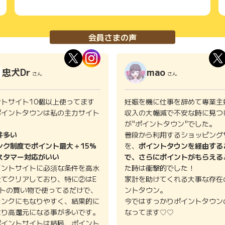
会員さまの声
忠犬Dr
mao
さん
さん
ントサイト10個以上使ってます
妊娠を機に仕事を辞めて専業主
ポイントタウンは私の主力サイト
収入の大幅減で不安な時に見つ
。
が"ポイントタウン"でした。
件多い
普段から利用するショッピング
ンク制度でポイント最大＋15%
を、
ポイントタウンを経由する
スタマー対応がいい
で、さらにポイントがもらえる
イントサイトに必須な条件を高水
た時は衝撃的でした！
全てクリアしており、特に②はE
家計を助けてくれる大事な存在
イトの買い物で使ってるだけで、
ントタウン。
ランクにもなりやすく、結果的に
今ではすっかりポイントタウン
より高還元になる事が多いです。
なってます♡♡
ポイントサイトは結局、ポイント