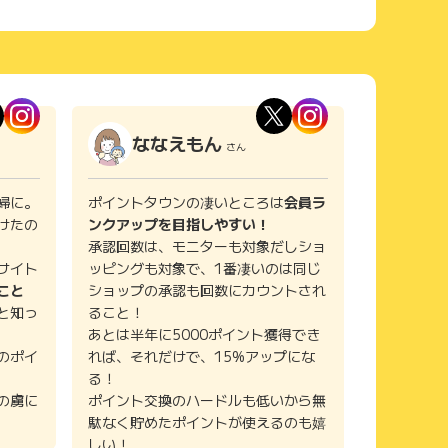
ななえもん
さん
婦に。
ポイントタウンの凄いところは
会員ラ
けたの
ンクアップを目指しやすい！
承認回数は、モニターも対象だしショ
サイト
ッピングも対象で、1番凄いのは同じ
こと
ショップの承認も回数にカウントされ
と知っ
ること！
あとは半年に5000ポイント獲得でき
のポイ
れば、それだけで、15%アップにな
る！
の虜に
ポイント交換のハードルも低いから無
駄なく貯めたポイントが使えるのも嬉
しい！