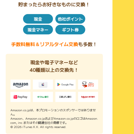
貯まったらお好きなものに交換！
現金
他社ポイント
現金マネー
ギフト券
手数料無料＆リアルタイム交換
も多数！
現金や電子マネーなど
40種類以上の交換先！
Amazon.co.jpは、本プロモーションのスポンサーではありませ
ん。
Amazon、Amazon.co.jpおよびAmazon.co.jpのロゴはAmazon.
com, inc.またはその関連会社の商標です。
© 2026 iTunes K.K. All rights reserved.