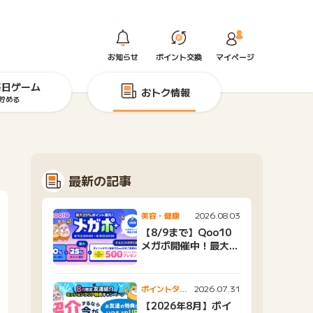
お知らせ
ポイント交換
マイページ
毎日ゲーム
おトク情報
貯める
最新の記事
2026.08.03
美容・健康
【8/9まで】Qoo10
メガポ開催中！最大
25%還元＆500ptプ
レゼント
2026.07.31
ポイントタウ
ンニュース
【2026年8月】ポイ