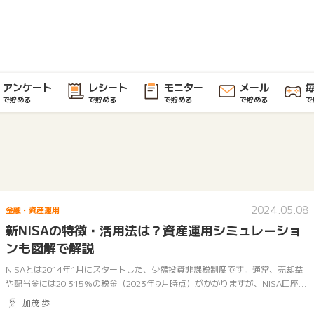
アンケート
レシート
モニター
メール
で貯める
で貯める
で貯める
で貯める
で
2024.05.08
金融・資産運用
新NISAの特徴・活用法は？資産運用シミュレーショ
ンも図解で解説
NISAとは2014年1月にスタートした、少額投資非課税制度です。通常、売却益
や配当金には20.315%の税金（2023年9月時点）がかかりますが、NISA口座で
買い付けした商品には税金がかかりません。 現行のNISAは…
加茂 歩