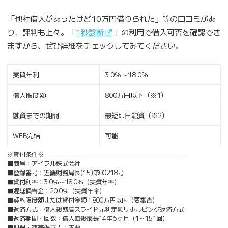
「他社借入があったけど10万円借りられた」等の口コミがあ
り、評判も上々。「
1秒診断
」の利用で借入可否を確認でき
ますから、ぜひ詳細をチェックしてみてください。
実質年利
3.0％～18.0％
借入限度額
800万円以下（※1）
融資までの期間
最短即日融資（※2）
WEB完結
可能
※貸付条件※———————————————————————
■商号：アイフル株式会社
■登録番号：近畿財務局長(15)第00218号
■貸付利率：3.0％～18.0％（実質年率）
■遅延損害金：20.0％（実質年率）
■契約限度額または貸付金額：800万円以内（要審査）
■返済方式：借入後残高スライド元利定額リボルビング返済方式
■返済期間・回数：借入直後最長14年6ヶ月（1～151回）
■担保・連帯保証人：不要