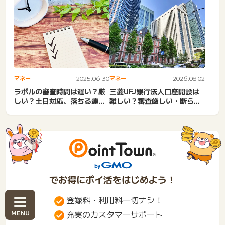
はどこ？バレないで今日中
済...
に...
マネー
2025.06.30
マネー
2026.08.02
ラボルの審査時間は遅い？厳
三菱UFJ銀行法人口座開設は
しい？土日対応、落ちる連
難しい？審査厳しい・断られ
絡、口コミ、審査通過率まで
た原因・必要書類・手数料...
完...
でお得にポイ活をはじめよう！
登録料・利用料一切ナシ！
充実のカスタマーサポート