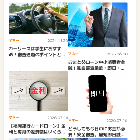
マネー
2024.11.26
カーリースは学生におすす
マネー
2025.06.30
め！審査通過のポイントとや
めとけといわれるデメリット
おまとめローン中小消費者金
を...
融！独自審査柔軟・即日・ブ
ラックOK。ダイエットキャ...
マネー
2026.07.14
マネー
2026.07.16
【福岡銀行カードローン】金
どうしても今日中にお金が必
利と毎月の返済額はいくら？
要！安全審査。最短即日融資
返済日・残高確認・一括返