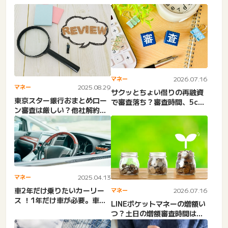
マネー
2026.07.16
マネー
2025.08.29
サクッとちょい借りの再融資
東京スター銀行おまとめロー
で審査落ち？審査時間、5ch
ン審査は厳しい？他社解約は
最新の口コミ、ヤミ金疑惑...
必須？｜口コミでわかるメ
リ...
マネー
2025.04.13
車2年だけ乗りたいカーリー
マネー
2026.07.16
ス ！1年だけ車が必要。車の
LINEポケットマネーの増額い
サブスク・2年しか乗らな...
つ？土日の増額審査時間は長
い？知恵袋＆5chの審...