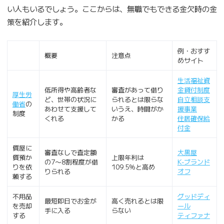
い人もいるでしょう。ここからは、無職でもできる金欠時の金
策を紹介します。
例・おすす
概要
注意点
めサイト
生活福祉資
低所得や高齢者な
審査があって借り
金貸付制度
厚生労
ど、世帯の状況に
られるとは限らな
自立相談支
働省
の
あわせて支援して
いうえ、時間がか
援事業
制度
くれる
かる
住居確保給
付金
質屋に
審査なしで査定額
大黒屋
質預か
上限年利は
の7〜8割程度が借
K-ブランド
りを依
109.5％と高め
りられる
オフ
頼する
不用品
グッドディ
最短即日でお金が
高く売れるとは限
を売却
ール
手に入る
らない
する
ティファナ