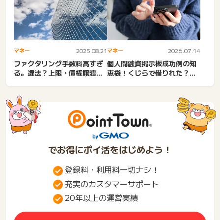
マネー
2025.08.21
マネー
2026.07.14
ファクタリング手数料高すぎ
個人間融資掲示板成功例の知
る。違法？上限・債権譲渡手
恵袋！くじらで借りれた？口
数料・インボイス・違法業
コミは危険。ツイッター、
者...
ア...
でお得にポイ活をはじめよう！
登録料・利用料一切ナシ！
充実のカスタマーサポート
20年以上の運営実績