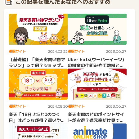
この記事を読んだあなたへのおすすめ
通販サイト
2024.02.22
通販サイト
2023.06.27
【基礎編】「楽天お買い物マ
Uber Eats(ウーバーイーツ)
ラソン」って何？ショップ買
の料金の仕組みや手数料と
いまわりの仕組みを徹底解
は？お得な裏技も
説...
通販サイト
2024.08.20
通販サイト
2023.06.27
楽天「18日 と5と0のつく
楽天市場はどのポイントサイ
日」はどっちが得？違いやお
トがお得？還元率だけ見てい
得な日を徹底比較！
ると損かも！