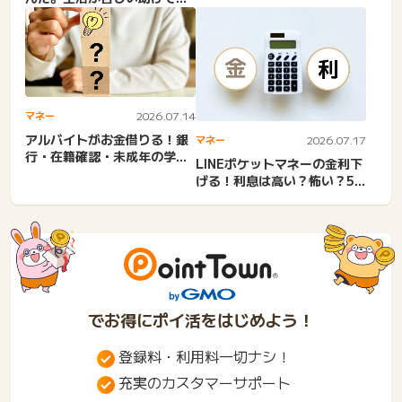
生活費がない・支払不能・
今...
マネー
2026.07.14
アルバイトがお金借りる！銀
マネー
2026.07.17
行・在籍確認・未成年の学
LINEポケットマネーの金利下
生・即日融資・学費・バレな
げる！利息は高い？怖い？50
い...
万円の返済シミュレー...
でお得にポイ活をはじめよう！
登録料・利用料一切ナシ！
充実のカスタマーサポート