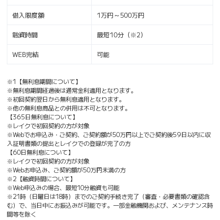
借入限度額
1万円～500万円
融資時間
最短10分（※2）
WEB完結
可能
※1【無利息期間について】
※無利息期間経過後は通常金利適用となります。
※初回契約翌日から無利息適用となります。
※他の無利息商品との併用は不可となります。
【365日無利息について】
※レイクで初回契約の方が対象
※Webでお申込み・ご契約、ご契約額が50万円以上でご契約後59日以内に収
入証明書類の提出とレイクでの登録が完了の方
【60日無利息について】
※レイクで初回契約の方が対象
※Webお申込み、ご契約額が50万円未満の方
※2【融資時間について】
※Web申込みの場合、最短10分融資も可能
※21時（日曜日は18時）までのご契約手続き完了（審査・必要書類の確認含
む）で、当日中にお振込みが可能です。一部金融機関および、メンテナンス時
間等を除く