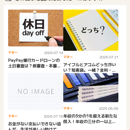
マネー
2026.07.14
マネー
2026.07.21
PayPay銀行カードローンの
アイフルとアコムどっちがい
土日審査は？仮審査・本審査
い？知恵袋。一緒？金利・審
の時間や落ちる確率、口...
査落ち・通過率・職場・バ
レ...
マネー
2025.06.06
年収の3分の1を超える新たな
マネー
2026.07.16
借入！年収の三分の一以上借
お金がない支払いできない詰
りる方法。総量規制オーバ...
んだ。生活が苦しい助けて。