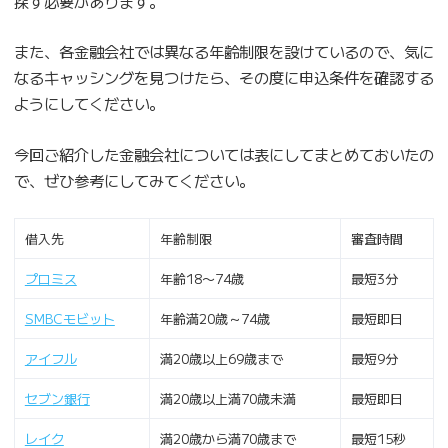
探す必要があります。
また、各金融会社では異なる年齢制限を設けているので、気に
なるキャッシングを見つけたら、その度に申込条件を確認する
ようにしてください。
今回ご紹介した金融会社については表にしてまとめておいたの
で、ぜひ参考にしてみてください。
借入先
年齢制限
審査時間
プロミス
年齢18〜74歳
最短3分
SMBCモビット
年齢満20歳～74歳
最短即日
アイフル
満20歳以上69歳まで
最短9分
セブン銀行
満20歳以上満70歳未満
最短即日
レイク
満20歳から満70歳まで
最短15秒