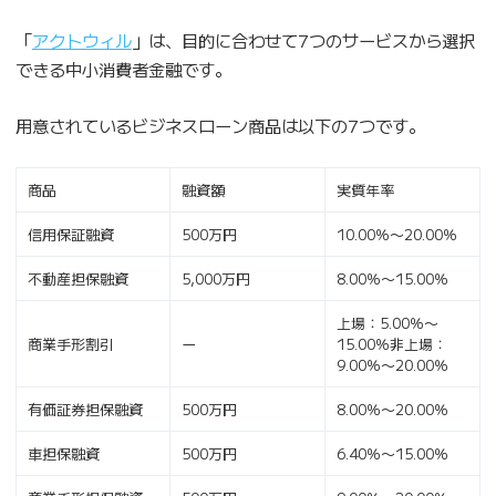
「
アクトウィル
」は、目的に合わせて7つのサービスから選択
できる中小消費者金融です。
用意されているビジネスローン商品は以下の7つです。
商品
融資額
実質年率
信用保証融資
500万円
10.00％〜20.00％
不動産担保融資
5,000万円
8.00％〜15.00％
上場：5.00％〜
商業手形割引
ー
15.00％非上場：
9.00％〜20.00％
有価証券担保融資
500万円
8.00％〜20.00％
車担保融資
500万円
6.40％〜15.00％