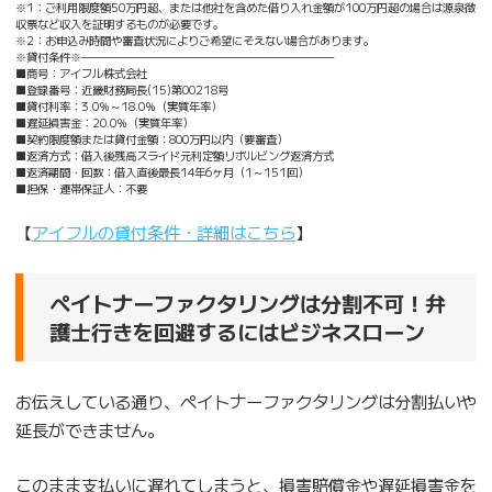
※1：ご利用限度額50万円超、または他社を含めた借り入れ金額が100万円超の場合は源泉徴
収票など収入を証明するものが必要です。
※2：お申込み時間や審査状況によりご希望にそえない場合があります。
※貸付条件※———————————————————————
■商号：アイフル株式会社
■登録番号：近畿財務局長(15)第00218号
■貸付利率：3.0％～18.0％（実質年率）
■遅延損害金：20.0％（実質年率）
■契約限度額または貸付金額：800万円以内（要審査）
■返済方式：借入後残高スライド元利定額リボルビング返済方式
■返済期間・回数：借入直後最長14年6ヶ月（1～151回）
■担保・連帯保証人：不要
【
アイフルの貸付条件・詳細はこちら
】
ペイトナーファクタリングは分割不可！弁
護士行きを回避するにはビジネスローン
お伝えしている通り、ペイトナーファクタリングは分割払いや
延長ができません。
このまま支払いに遅れてしまうと、損害賠償金や遅延損害金を