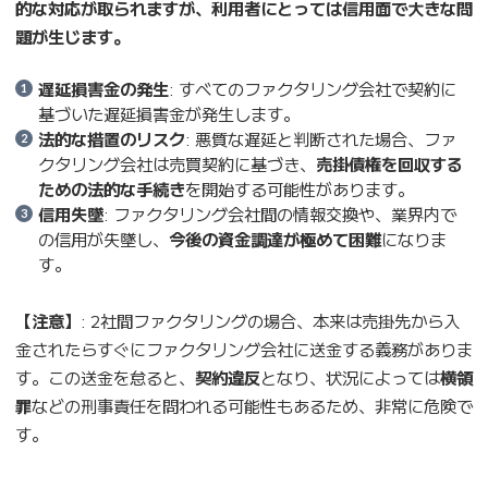
的な対応が取られますが、利用者にとっては信用面で大きな問
題が生じます。
遅延損害金の発生
: すべてのファクタリング会社で契約に
基づいた遅延損害金が発生します。
法的な措置のリスク
: 悪質な遅延と判断された場合、ファ
クタリング会社は売買契約に基づき、
売掛債権を回収する
ための法的な手続き
を開始する可能性があります。
信用失墜
: ファクタリング会社間の情報交換や、業界内で
の信用が失墜し、
今後の資金調達が極めて困難
になりま
す。
【注意】
: 2社間ファクタリングの場合、本来は売掛先から入
金されたらすぐにファクタリング会社に送金する義務がありま
す。この送金を怠ると、
契約違反
となり、状況によっては
横領
罪
などの刑事責任を問われる可能性もあるため、非常に危険で
す。