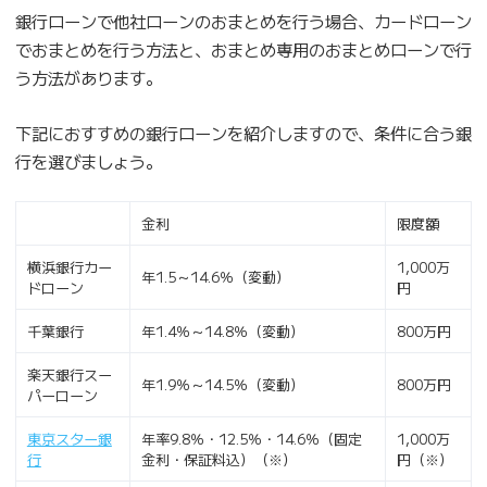
銀行ローンで他社ローンのおまとめを行う場合、カードローン
でおまとめを行う方法と、おまとめ専用のおまとめローンで行
う方法があります。
下記におすすめの銀行ローンを紹介しますので、条件に合う銀
行を選びましょう。
金利
限度額
横浜銀行カー
1,000万
年1.5～14.6％（変動）
ドローン
円
千葉銀行
年1.4％～14.8％（変動）
800万円
楽天銀行スー
年1.9％～14.5％（変動）
800万円
パーローン
東京スター銀
年率9.8％・12.5％・14.6％（固定
1,000万
行
金利・保証料込）（※）
円（※）