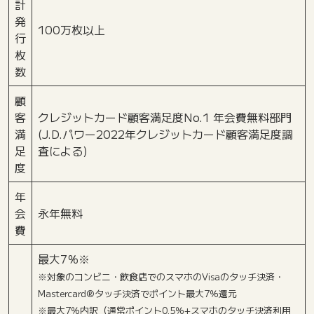
計
発
100万枚以上
行
枚
数
顧
客
クレジットカード顧客満足度No.1 年会費無料部門
満
(J.D.パワー2022年クレジットカード顧客満足度調
足
査による)
度
年
会
永年無料
費
最大7％※
※対象のコンビニ・飲食店でのスマホのVisaのタッチ決済・
Mastercard®タッチ決済でポイント最大7％還元
※最大7％内訳（通常ポイント0.5％+スマホのタッチ決済利用