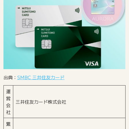
出典：
SMBC 三井住友カード
運
営
三井住友カード株式会社
会
社
累