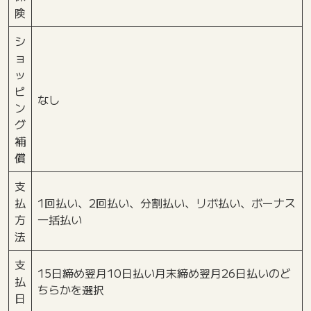
険
シ
ョ
ッ
ピ
なし
ン
グ
補
償
支
払
1回払い、2回払い、分割払い、リボ払い、ボーナス
方
一括払い
法
支
15日締め翌月10日払い月末締め翌月26日払いのど
払
ちらかを選択
日