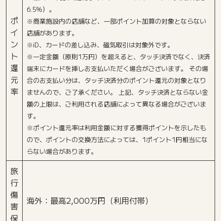
6.5％）。
ポ
※商業施設内の店舗など、一部ポイント加算の対象とならない
イ
店舗があります。
ン
※iD、カードの差し込み、磁気取引は対象外です。
ト
※一定金額（原則1万円）を超えると、タッチ決済でなく、決済
還
端末にカードを挿しお支払いただく場合がございます。 その場
元
合のお支払い分は、タッチ決済分のポイント還元の対象となり
率
ませんので、ご了承ください。 上記、タッチ決済とならない金
額の上限は、ご利用される店舗によって異なる場合がございま
す。
※ポイント還元率は利用金額に対する獲得ポイントを示したも
ので、ポイントの交換方法によっては、1ポイント1円相当にな
らない場合があります。
旅
行
傷
海外：最高2,000万円（利用付帯）
害
保