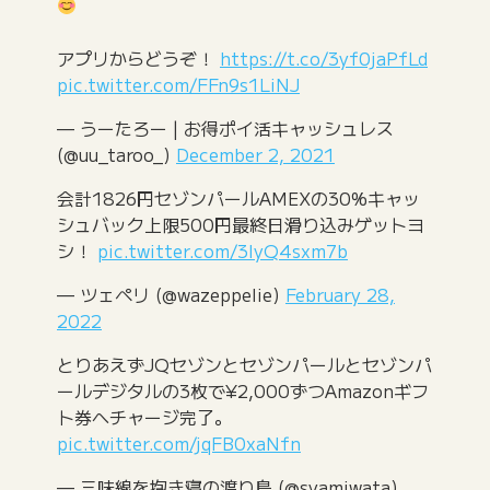
アプリからどうぞ！
https://t.co/3yf0jaPfLd
pic.twitter.com/FFn9s1LiNJ
— うーたろー | お得ポイ活キャッシュレス
(@uu_taroo_)
December 2, 2021
会計1826円セゾンパールAMEXの30%キャッ
シュバック上限500円最終日滑り込みゲットヨ
シ！
pic.twitter.com/3IyQ4sxm7b
— ツェペリ (@wazeppelie)
February 28,
2022
とりあえずJQセゾンとセゾンパールとセゾンパ
ールデジタルの3枚で¥2,000ずつAmazonギフ
ト券へチャージ完了。
pic.twitter.com/jqFB0xaNfn
— 三味線を抱き寝の渡り鳥 (@syamiwata)