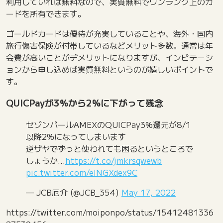
利用していれば無料なので、実質無料でワンランク上のカ
ードを所有できます。
ゴールドカードは優待が充実していることや、海外・国内
旅行傷害保険が付帯しているなどメリット多数。通常は年
会費が高いことがデメリットになりますが、インビテーシ
ョンから申し込めば実質無料というのが嬉しいポイントで
す。
QUICPayが3%から2%に下がって残念
セゾンパールAMEXのQUICPay3%還元が8/1
以降2%になってしまいます
逆ザヤでずっと使われても困るというところで
しょうか…
https://t.co/jmkrsqwewb
pic.twitter.com/eINGXdex9C
— JCB厄介 (@JCB_354)
May 17, 2022
https://twitter.com/moiponpo/status/15412481336