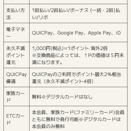
支払い方
1回払い/2回払い/ボーナス (一括・2回)払
法
い/リボ
電子マネ
QUICPay、Google Pay、Apple Pay、iD
ー
永久不滅
1,000円(税込)=1ポイント 海外2倍
ポイント
※交換商品によっては、１Pの価値は５円未
還元
満になります。
QUICPay
QUICPayのご利用でポイント最大2％相当
優遇
還元（永久不滅ポイント4倍）
家族カー
無料※デジタルカードはなし
ド
本会員、家族カード(ファミリーカード)会員
ETCカー
ともに無料で発行可能※デジタルカードは
ド
本会員のみ無料