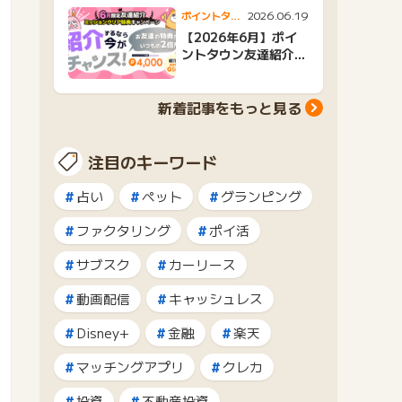
2026.06.19
ポイントタウ
ンニュース
【2026年6月】ポイ
ントタウン友達紹介キ
ャンペーンおすすめ広
告紹介
新着記事をもっと見る
注目のキーワード
占い
ペット
グランピング
ファクタリング
ポイ活
サブスク
カーリース
動画配信
キャッシュレス
Disney+
金融
楽天
マッチングアプリ
クレカ
投資
不動産投資