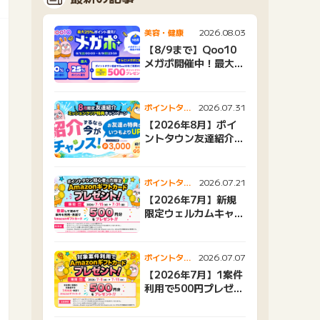
2026.08.03
美容・健康
【8/9まで】Qoo10
メガポ開催中！最大
25%還元＆500ptプ
レゼント
2026.07.31
ポイントタウ
ンニュース
【2026年8月】ポイ
ントタウン友達紹介キ
ャンペーンおすすめ広
告紹介
2026.07.21
ポイントタウ
ンニュース
【2026年7月】新規
限定ウェルカムキャン
ペーン
2026.07.07
ポイントタウ
ンニュース
【2026年7月】1案件
利用で500円プレゼン
トキャンペーン