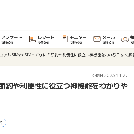
アンケート
レシート
モニター
メール
で貯める
で貯める
で貯める
で貯める
で
ュアルSIMやeSIMってなに？節約や利便性に役立つ神機能をわかりやすく解
2023.11.27
公開日:
に？節約や利便性に役立つ神機能をわかりや
約