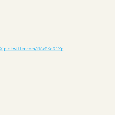
X
pic.twitter.com/fKwPKoR1Xp