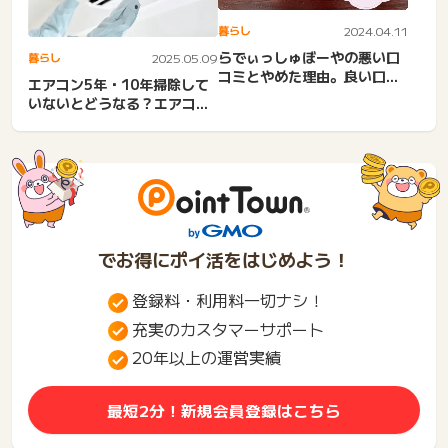
暮らし
2024.04.11
らでぃっしゅぼーやの悪い口
暮らし
2025.05.09
コミとやめた理由。良い口コ
エアコン5年・10年掃除して
ミはうそ？料金や注意点を
いないとどうなる？エアコン
解...
クリーニングしないほうが...
でお得にポイ活をはじめよう！
登録料・利用料一切ナシ！
充実のカスタマーサポート
20年以上の運営実績
最短2分！新規会員登録はこちら