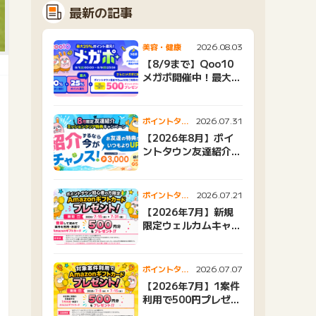
最新の記事
2026.08.03
美容・健康
【8/9まで】Qoo10
メガポ開催中！最大
25%還元＆500ptプ
レゼント
2026.07.31
ポイントタウ
ンニュース
【2026年8月】ポイ
ントタウン友達紹介キ
ャンペーンおすすめ広
告紹介
2026.07.21
ポイントタウ
ンニュース
【2026年7月】新規
限定ウェルカムキャン
ペーン
2026.07.07
ポイントタウ
ンニュース
【2026年7月】1案件
利用で500円プレゼン
トキャンペーン