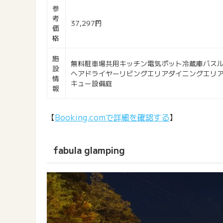
参
考
37,297円
価
格
施
無料駐車場共用キッチン電気ポット冷蔵庫バス
設
ヘアドライヤーリビングエリアダイニングエリア
情
キュー設備庭
報
【
Booking.comで詳細を確認する
】
fabula glamping