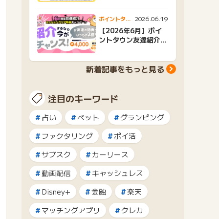
2026.06.19
ポイントタウ
ンニュース
【2026年6月】ポイ
ントタウン友達紹介キ
ャンペーンおすすめ広
告紹介
新着記事をもっと見る
注目のキーワード
占い
ペット
グランピング
ファクタリング
ポイ活
サブスク
カーリース
動画配信
キャッシュレス
Disney+
金融
楽天
マッチングアプリ
クレカ