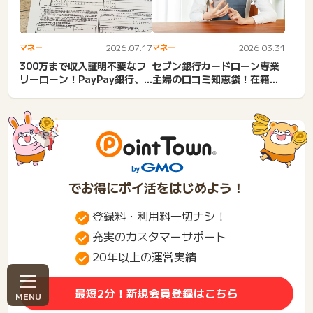
マネー
2026.07.17
マネー
2026.03.31
300万まで収入証明不要なフ
セブン銀行カードローン専業
リーローン！PayPay銀行、
主婦の口コミ知恵袋！在籍確
ジャパネット銀行カー...
認あった？審査・限度額・
パ...
でお得にポイ活をはじめよう！
登録料・利用料一切ナシ！
充実のカスタマーサポート
20年以上の運営実績
最短2分！新規会員登録はこちら