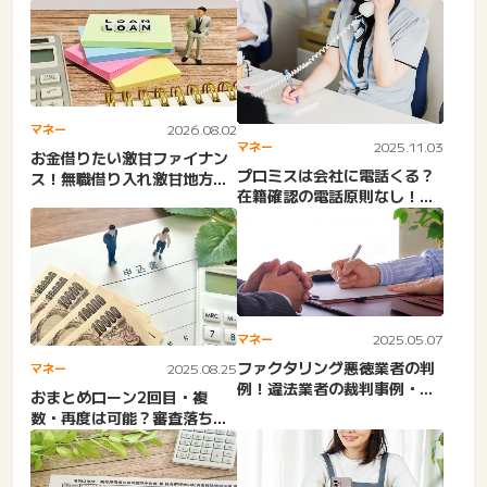
マネー
2026.08.02
マネー
2025.11.03
お金借りたい激甘ファイナン
プロミスは会社に電話くる？
ス！無職借り入れ激甘地方銀
在籍確認の電話原則なし！怖
行カードローンは嘘で危
い。迷惑？しつこい？プロ
険。...
ミ...
マネー
2025.05.07
ファクタリング悪徳業者の判
マネー
2025.08.25
例！違法業者の裁判事例・事
おまとめローン2回目・複
件。高金利貸付・ヤミ金・
数・再度は可能？審査落ち
取...
た。おまとめローン中におま
とめ...