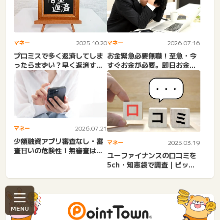
マネー
2025.10.20
マネー
2026.07.16
プロミスで多く返済してしま
お金緊急必要無職！至急・今
ったらまずい？早く返済する
すぐお金が必要。即日お金貸
方法！返済日より前に返済
します。お金ない助けて。
多...
収...
マネー
2026.07.21
少額融資アプリ審査なし・審
マネー
2025.03.19
査甘いの危険性！無審査は違
ユーファイナンスの口コミを
法・詐欺の可能性。5万円即...
5ch・知恵袋で調査｜ビッグ
ローンの審査は激甘 or...