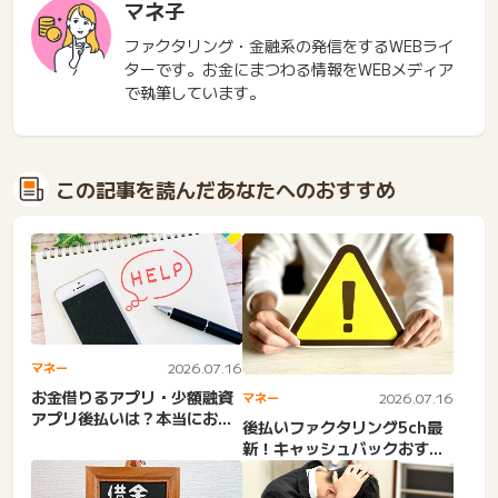
マネ子
ファクタリング・金融系の発信をするWEBライ
ターです。お金にまつわる情報をWEBメディア
で執筆しています。
この記事を読んだあなたへのおすすめ
マネー
2026.07.16
お金借りるアプリ・少額融資
マネー
2026.07.16
アプリ後払いは？本当にお金
後払いファクタリング5ch最
がない。借りれない。お金
新！キャッシュバックおすす
が...
めは？LINE完結・審査...