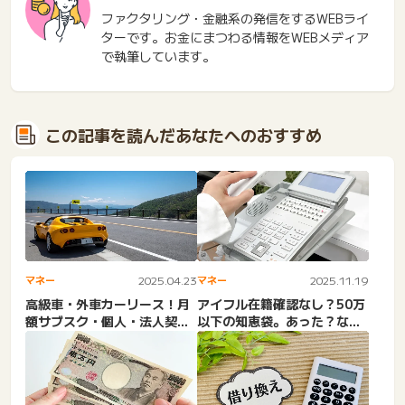
ファクタリング・金融系の発信をするWEBライ
ターです。お金にまつわる情報をWEBメディア
で執筆しています。
この記事を読んだあなたへのおすすめ
マネー
2025.04.23
マネー
2025.11.19
高級車・外車カーリース！月
アイフル在籍確認なし？50万
額サブスク・個人・法人契
以下の知恵袋。あった？なか
約・中古・BMW・メルセデ
った？原則職場連絡なし。...
ス...