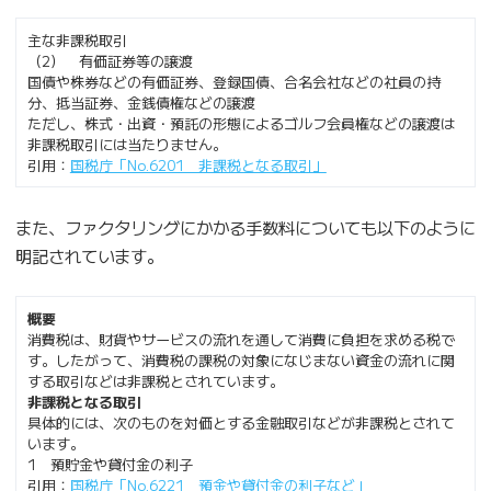
主な非課税取引
（2） 有価証券等の譲渡
国債や株券などの有価証券、登録国債、合名会社などの社員の持
分、抵当証券、金銭債権などの譲渡
ただし、株式・出資・預託の形態によるゴルフ会員権などの譲渡は
非課税取引には当たりません。
引用：
国税庁「No.6201 非課税となる取引」
また、ファクタリングにかかる手数料についても以下のように
明記されています。
概要
消費税は、財貨やサービスの流れを通して消費に負担を求める税で
す。したがって、消費税の課税の対象になじまない資金の流れに関
する取引などは非課税とされています。
非課税となる取引
具体的には、次のものを対価とする金融取引などが非課税とされて
います。
1 預貯金や貸付金の利子
引用：
国税庁「No.6221 預金や貸付金の利子など」