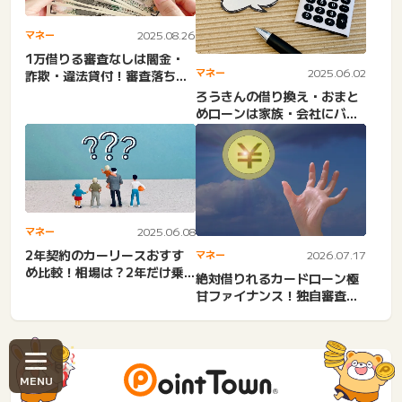
マネー
2025.08.26
1万借りる審査なしは闇金・
マネー
2025.06.02
詐欺・違法貸付！審査落ち・
信用情報なし・金融ブラッ
ろうきんの借り換え・おまと
ク...
めローンは家族・会社にバレ
る？必要書類・相談先・金
利...
マネー
2025.06.08
2年契約のカーリースおすす
マネー
2026.07.17
め比較！相場は？2年だけ乗
絶対借りれるカードローン極
る。短期解約・中古車2年だ...
甘ファイナンス！独自審査の
フリーローンや審査がどこ
も...