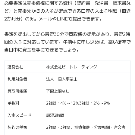
必要書類は売掛債権に関する資料（契約書・発注書・請求書な
ど）と売掛先からの入金が確認できる口座の入出金明細（直近
2か月分）のみ。メールやLINEで提出できます。
書類を提出してから最短30分で買取額の提示があり、最短2時
間の入金に対応しています。午前中に申し込めば、高い確率で
当日中に資金を手にできるでしょう。
運営会社
株式会社ビートレーディング
利用対象者
法人・個人事業主
買取可能額
下限上限なし
手数料
2社間：4％～12％3社間：2％～9％
入金スピード
最短2時間
契約の種類
2社間・3社間、診療報酬・介護報酬・注文書