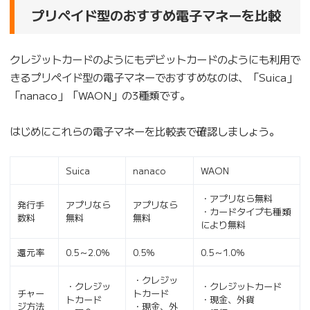
プリペイド型のおすすめ電子マネーを比較
クレジットカードのようにもデビットカードのようにも利用で
きるプリペイド型の電子マネーでおすすめなのは、「Suica」
「nanaco」「WAON」の3種類です。
はじめにこれらの電子マネーを比較表で確認しましょう。
Suica
nanaco
WAON
・アプリなら無料
発行手
アプリなら
アプリなら
・カードタイプも種類
数料
無料
無料
により無料
還元率
0.5～2.0％
0.5％
0.5～1.0％
・クレジッ
・クレジッ
・クレジットカード
チャー
トカード
トカード
・現金、外貨
ジ方法
・現金、外