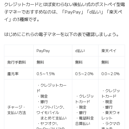
クレジットカードとほぼ変わらない後払い式のポストペイ型電
子マネーでおすすめなのは、「PayPay」「d払い」「楽天ペ
イ」の3種類です。
はじめにこれらの電子マネーを以下の表で確認しましょう。
PayPay
d払い
楽天ペイ
発行手数料
無料
無料
無料
還元率
0.5～1.5％
0.5～2.0％
0.0～2.0％
・クレジットカー
ド
・クレジッ
・現金
・クレジッ
トカード
・銀行
トカード
・現金
チャージ・
・ソフトバンク、
・現金
・銀行
支払い方法
ワイモバイル
・銀行
・楽天ウォ
まとめて支払い
・電話料金
レット
・ヤフオク!、
合算払い
・ラクマの
PayPayフリマの
売上金