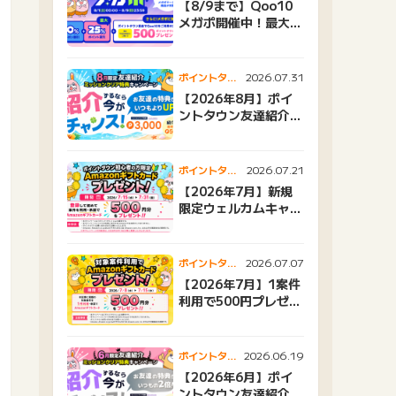
【8/9まで】Qoo10
メガポ開催中！最大
25%還元＆500ptプ
レゼント
2026.07.31
ポイントタウ
ンニュース
【2026年8月】ポイ
ントタウン友達紹介キ
ャンペーンおすすめ広
告紹介
2026.07.21
ポイントタウ
ンニュース
【2026年7月】新規
限定ウェルカムキャン
ペーン
2026.07.07
ポイントタウ
ンニュース
【2026年7月】1案件
利用で500円プレゼン
トキャンペーン
2026.06.19
ポイントタウ
ンニュース
【2026年6月】ポイ
ントタウン友達紹介キ