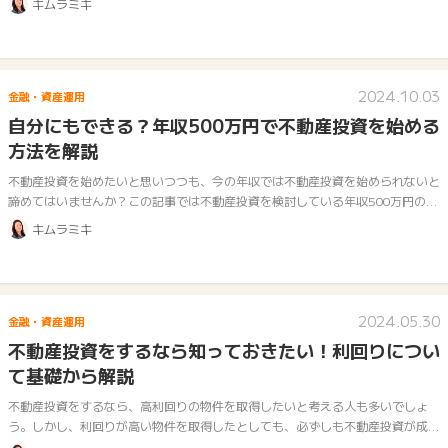
キムラミキ
意…
2024.10.03
金融・資産運用
自分にもできる？年収500万円で不動産投資を始める
方法を解説
不動産投資を始めたいと思いつつも、今の年収では不動産投資を始められないと
諦めてはいませんか？この記事では不動産投資を検討している年収500万円の人
に向けて不動産投資の概要や種類、不動産投資の始め方についてご説明します。
キムラミキ
…
2024.05.30
金融・資産運用
不動産投資をするなら知っておきたい！利回りについ
て基礎から解説
不動産投資をするなら、高利回りの物件を取得したいと考える人も多いでしょ
う。しかし、利回りが高い物件を取得したとしても、必ずしも不動産投資が成功
にいたるとは限らないということをご存じでしょうか。この記事では不動産投資