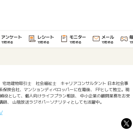
アンケート
レシート
モニター
メール
で貯める
で貯める
で貯める
で貯める
で
P）宅地建物取引士 社会福祉士 キャリアコンサルタント 日本社会事
系保険会社、マンションディベロッパーに在籍後、 FPとして独立。現
取締役として、個人向けライフプラン相談、 中小企業の顧問業務をお受
講師、 山陰放送ラジオパーソナリティとしても活躍中。
m/