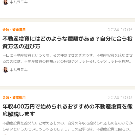
キムラミキ
におけ…
2024.10.03
金融・資産運用
不動産投資にはどのような種類がある？自分に合う投
資方法の選び方
一口に不動産投資といっても、その種類はさまざまです。不動産投資を成功させ
るためには、不動産投資の種類ごとの特徴やメリットそしてデメリットを理解し
たうえで自分に合った投資方法を選ぶ必要があります。 今回は不動産投資の種
キムラミキ
類に…
2024.10.03
金融・資産運用
年収400万円で始められるおすすめの不動産投資を徹
底解説します
不動産投資を始めたいと考えるものの、自分の年収で始められるものなのか分か
らないという方もいらっしゃるでしょう。この記事では、不動産投資に関心のあ
る年収400万円の方に向けて、不動産投資を始めるうえでの心配について解説し