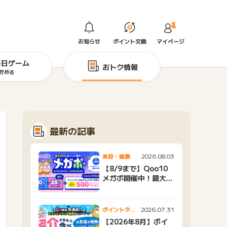
お知らせ
ポイント交換
マイページ
毎日ゲーム
おトク情報
貯める
最新の記事
2026.08.03
美容・健康
【8/9まで】Qoo10
メガポ開催中！最大
25%還元＆500ptプ
レゼント
2026.07.31
ポイントタウ
ンニュース
【2026年8月】ポイ