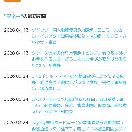
マネー
の最新記事
2026.04.13
ツイッター個人融資優良5ch最新！口コミ・先払
い・インスタ・知恵袋体験談・成功例・くじら・さ
わやか・審査
2026.04.13
グレーなお金の作り方緊急！ピンチ。借りる以外で
お金を作る方法。どうしてもお金が必要だけど借り
れない。知恵袋
2026.03.24
LINEポケットマネーの在籍確認がなかった？知恵
袋・郵送物は？職場にバレる？家族・会社に電話怖
い・審査厳しい
2026.03.24
JAフリーローンの審査落ちた理由。審査基準は厳
しい？必要書類、金利、審査期間、仮審査。借り換
えいくらまで？知恵袋
2026.03.24
PayPay銀行カードローンの本審査落ちる確率は？
仮審査通った？落ちた。厳しい？本審査時間長い？