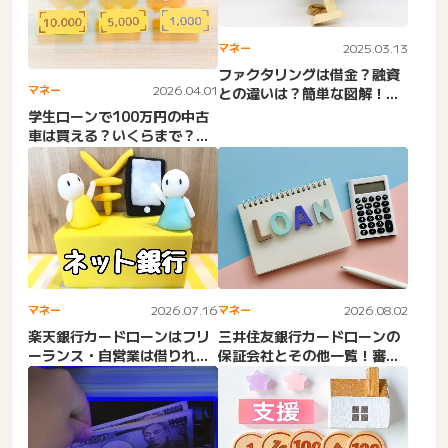
マネー
2025.03.13
ファクタリングは借金？融資
マネー
2026.04.01
との違いは？簡単な図解！や
ばい取り立ては違法業者だ
学生ローンで100万円の中古
け...
車は買える？いくらまで？銀
行マイカーローンおすすめ...
マネー
2026.07.16
マネー
2026.08.02
楽天銀行カードローンはフリ
三井住友銀行カードローンの
ーランス・自営業は借りれ
保証会社とその他一覧！審査
る？独立した個人事業主。審
口コミや基本情報も
査...