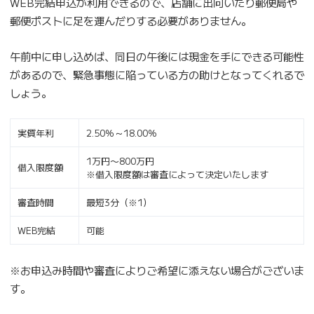
WEB完結申込が利用できるので、店舗に出向いたり郵便局や
郵便ポストに足を運んだりする必要がありません。
午前中に申し込めば、同日の午後には現金を手にできる可能性
があるので、緊急事態に陥っている方の助けとなってくれるで
しょう。
実質年利
2.50％～18.00％
1万円〜800万円
借入限度額
※借入限度額は審査によって決定いたします
審査時間
最短3分（※1）
WEB完結
可能
※お申込み時間や審査によりご希望に添えない場合がございま
す。