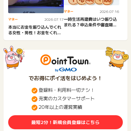
マネー
2026.07.16
一時生活再建費はいつ振り込
マネー
2026.07.17
まれる？申込条件や審査期
本当にお金を振り込んでくれ
間。即日融資・生活福祉資金
る女性・男性！お金をくれる
貸...
金持ちの心理・口座を教え
て...
でお得にポイ活をはじめよう！
登録料・利用料一切ナシ！
充実のカスタマーサポート
20年以上の運営実績
最短2分！新規会員登録はこちら